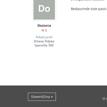
Bedaurinde tute pasi
Dozorca
5
Prikaži profil
Država: Poljska
Sporočila: 500
Slovenščina
O 