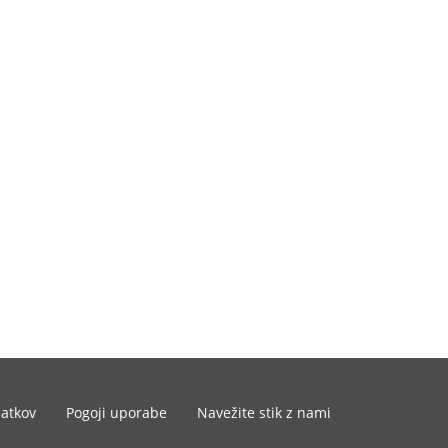
datkov
Pogoji uporabe
Navežite stik z nami