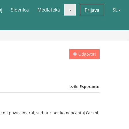
aj
Slovnica
Mediateka
SL
Prijava
Odgovori
Jezik:
Esperanto
ble mi povus instrui, sed nur por komencantoj ĉar mi