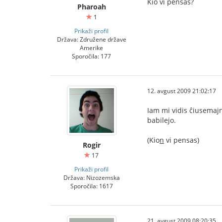
Kio vi pensas?
Pharoah
1
Prikaži profil
Država: Združene države
Amerike
Sporočila: 177
12. avgust 2009 21:02:17
Iam mi vidis ĉiusemajn
babilejo.
(Kio
n
vi pensas)
Rogir
17
Prikaži profil
Država: Nizozemska
Sporočila: 1617
21. avgust 2009 08:20:35