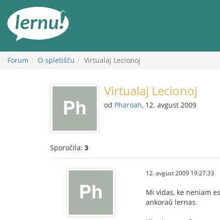
K
vsebini
Forum
O spletišču
Virtualaj Lecionoj
Virtualaj Lecionoj
od
Pharoah
, 12. avgust 2009
Sporočila:
3
12. avgust 2009 19:27:33
Mi vidas, ke neniam es
ankoraŭ lernas.