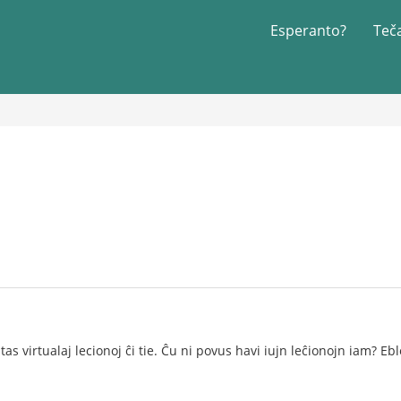
Esperanto?
Teč
tas virtualaj lecionoj ĉi tie. Ĉu ni povus havi iujn leĉionojn iam? E