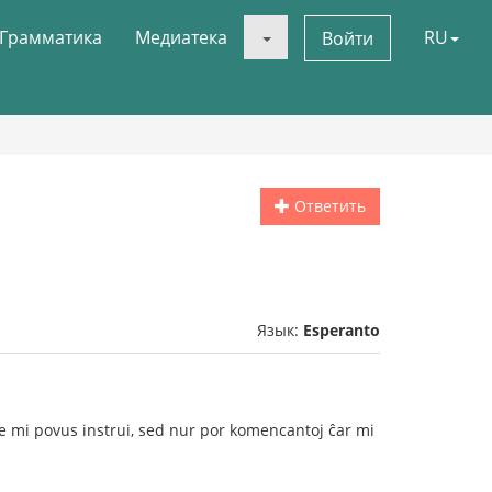
Грамматика
Медиатека
RU
Войти
Ответить
Язык:
Esperanto
ble mi povus instrui, sed nur por komencantoj ĉar mi