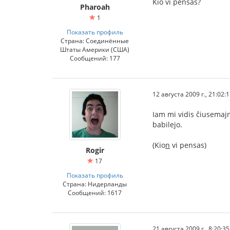
Kio vi pensas?
Pharoah
1
Показать профиль
Страна: Соединённые
Штаты Америки (США)
Сообщений: 177
12 августа 2009 г., 21:02:
Iam mi vidis ĉiusemajn
babilejo.
(Kio
n
vi pensas)
Rogir
17
Показать профиль
Страна: Нидерланды
Сообщений: 1617
21 августа 2009 г., 8:20:35