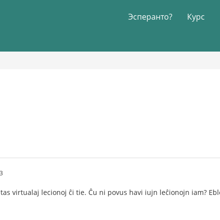
Эсперанто?
Курс
33
tas virtualaj lecionoj ĉi tie. Ĉu ni povus havi iujn leĉionojn iam? E