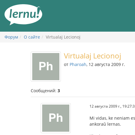
К
содержанию
Форум
О сайте
Virtualaj Lecionoj
Virtualaj Lecionoj
от
Pharoah
, 12 августа 2009 г.
Сообщений:
3
12 августа 2009 г., 19:27:
Mi vidas, ke neniam es
ankoraŭ lernas.