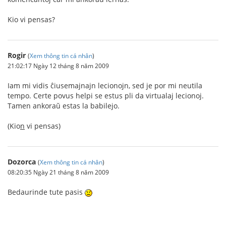
Kio vi pensas?
Rogir
(
Xem thông tin cá nhân
)
21:02:17 Ngày 12 tháng 8 năm 2009
Iam mi vidis ĉiusemajnajn lecionojn, sed je por mi neutila
tempo. Certe povus helpi se estus pli da virtualaj lecionoj.
Tamen ankoraŭ estas la babilejo.
(Kio
n
vi pensas)
Dozorca
(
Xem thông tin cá nhân
)
08:20:35 Ngày 21 tháng 8 năm 2009
Bedaurinde tute pasis