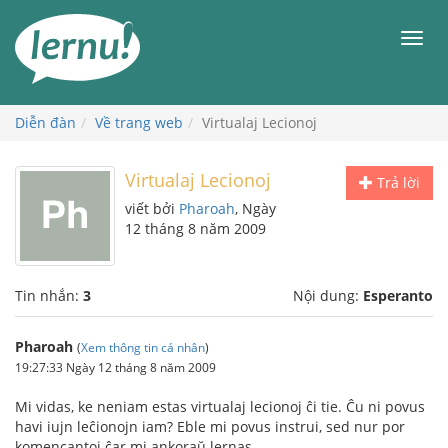
Đi
đến
Men
phần
nội
dung
Diễn đàn
Về trang web
Virtualaj Lecionoj
Virtualaj Lecionoj
Trả lời
viết bởi
Pharoah
, Ngày
12 tháng 8 năm 2009
Tin nhắn:
3
Nội dung:
Esperanto
Pharoah
(
Xem thông tin cá nhân
)
19:27:33 Ngày 12 tháng 8 năm 2009
Mi vidas, ke neniam estas virtualaj lecionoj ĉi tie. Ĉu ni povus
havi iujn leĉionojn iam? Eble mi povus instrui, sed nur por
komencantoj ĉar mi ankoraŭ lernas.