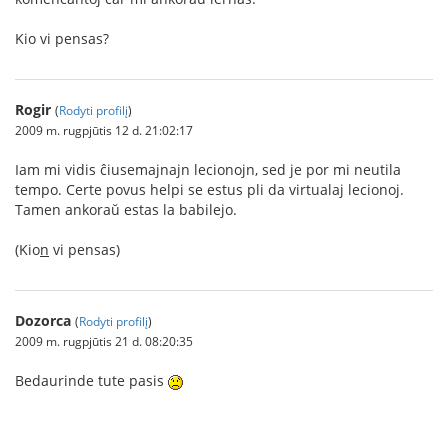
Kio vi pensas?
Rogir
(
Rodyti profilį
)
2009 m. rugpjūtis 12 d. 21:02:17
Iam mi vidis ĉiusemajnajn lecionojn, sed je por mi neutila
tempo. Certe povus helpi se estus pli da virtualaj lecionoj.
Tamen ankoraŭ estas la babilejo.
(Kio
n
vi pensas)
Dozorca
(
Rodyti profilį
)
2009 m. rugpjūtis 21 d. 08:20:35
Bedaurinde tute pasis