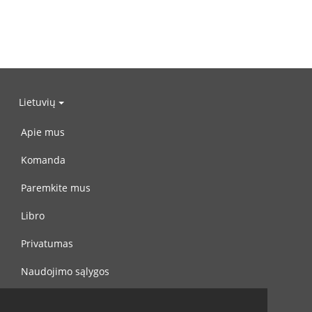
Lietuvių
Apie mus
Komanda
Paremkite mus
Libro
Privatumas
Naudojimo sąlygos
Susisiekite su mumis