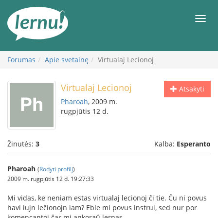
Į
turinį
Meni
Forumas
Apie svetainę
Virtualaj Lecionoj
Virtualaj Lecionoj
Atsakyti
Pharoah
, 2009 m.
rugpjūtis 12 d.
Žinutės:
3
Kalba:
Esperanto
Pharoah
(
Rodyti profilį
)
2009 m. rugpjūtis 12 d. 19:27:33
Mi vidas, ke neniam estas virtualaj lecionoj ĉi tie. Ĉu ni povus
havi iujn leĉionojn iam? Eble mi povus instrui, sed nur por
komencantoj ĉar mi ankoraŭ lernas.