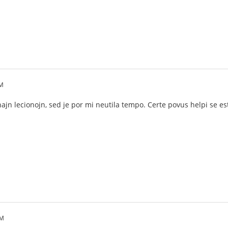
PM
ajn lecionojn, sed je por mi neutila tempo. Certe povus helpi se est
AM