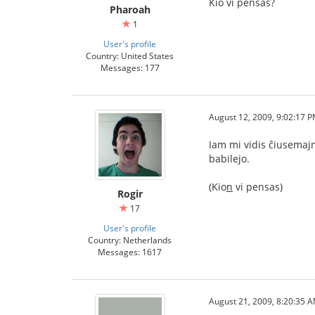
Kio vi pensas?
Pharoah
1
User's profile
Country: United States
Messages: 177
August 12, 2009, 9:02:17 
Iam mi vidis ĉiusemajn
babilejo.
(Kio
n
vi pensas)
Rogir
17
User's profile
Country: Netherlands
Messages: 1617
August 21, 2009, 8:20:35 