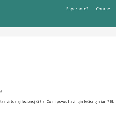
Esperanto?
Course
PM
tas virtualaj lecionoj ĉi tie. Ĉu ni povus havi iujn leĉionojn iam? E