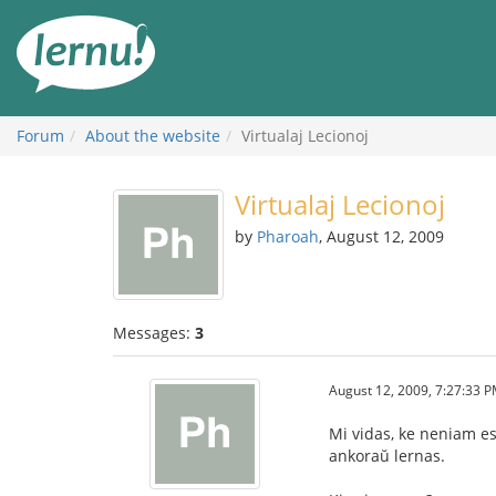
Skip
to
the
content
Forum
About the website
Virtualaj Lecionoj
Virtualaj Lecionoj
by
Pharoah
, August 12, 2009
Messages:
3
August 12, 2009, 7:27:33 
Mi vidas, ke neniam es
ankoraŭ lernas.