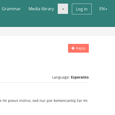
Grammar
Media library
EN
Log in
Reply
Language:
Esperanto
ble mi povus instrui, sed nur por komencantoj ĉar mi