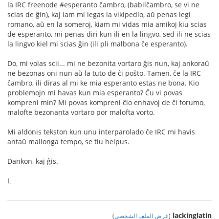
la IRC freenode #esperanto ĉambro, (babilĉambro, se vi ne
scias de ĝin), kaj iam mi legas la vikipedio, aŭ penas legi
romano, aŭ en la someroj, kiam mi vidas mia amikoj kiu scias
de esperanto, mi penas diri kun ili en la lingvo, sed ili ne scias
la lingvo kiel mi scias ĝin (ili pli malbona ĉe esperanto).
Do, mi volas scii... mi ne bezonita vortaro ĝis nun, kaj ankoraŭ
ne bezonas oni nun aŭ la tuto de ĉi poŝto. Tamen, ĉe la IRC
ĉambro, ili diras al mi ke mia esperanto estas ne bona. Kio
problemojn mi havas kun mia esperanto? Ĉu vi povas
kompreni min? Mi povas kompreni ĉio enhavoj de ĉi forumo,
malofte bezonanta vortaro por malofta vorto.
Mi aldonis tekston kun unu interparolado ĉe IRC mi havis
antaŭ mallonga tempo, se tiu helpus.
Dankon, kaj ĝis.
L
lackinglatin
(
عرض الملف الشخصي
)