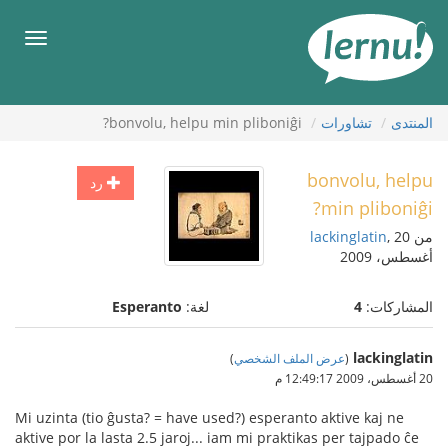
لى
لمحتويات
قائمة
طعام
المنتدى
تشاورات
bonvolu, helpu min pliboniĝi?
bonvolu, helpu
رد
min pliboniĝi?
من
, 20
lackinglatin
أغسطس، 2009
المشاركات:
4
لغة:
Esperanto
lackinglatin
(
عرض الملف الشخصي
)
20 أغسطس، 2009 12:49:17 م
Mi uzinta (tio ĝusta? = have used?) esperanto aktive kaj ne
aktive por la lasta 2.5 jaroj... iam mi praktikas per tajpado ĉe