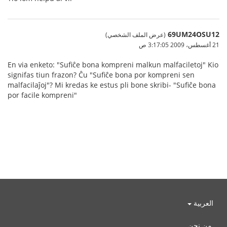
69UM24OSU12
(عرض الملف الشخصي)
21 أغسطس، 2009 3:17:05 ص
En via enketo: "Sufiĉe bona kompreni malkun malfaciletoj" Kio
signifas tiun frazon? Ĉu "Sufiĉe bona por kompreni sen
malfacilaĵoj"? Mi kredas ke estus pli bone skribi- "Sufiĉe bona
por facile kompreni"
العربية
من نحن