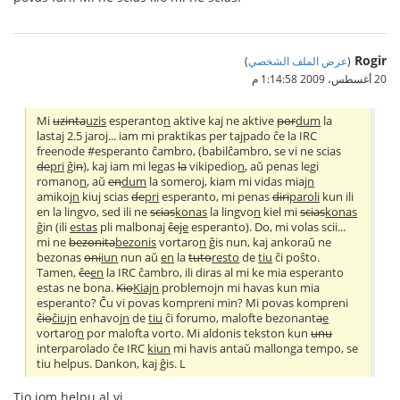
Rogir
(
عرض الملف الشخصي
)
20 أغسطس، 2009 1:14:58 م
Mi
uzinta
uzis
esperanto
n
aktive kaj ne aktive
por
dum
la
lasta
j
2.5 jaroj... iam mi praktikas per tajpado ĉe la IRC
freenode #esperanto ĉambro, (babilĉambro, se vi ne scias
de
pri
ĝi
n
), kaj iam mi legas
la
vikipedio
n
, aŭ penas legi
romano
n
, aŭ
en
dum
la someroj, kiam mi vidas mia
jn
amikoj
n
kiu
j
scias
de
pri
esperanto, mi penas
diri
paroli
kun ili
en la lingvo, sed ili ne
scias
konas
la lingvo
n
kiel mi
scias
konas
ĝin (ili
estas
pli malbona
j
ĉe
je
esperanto). Do, mi volas scii...
mi ne
bezonita
bezonis
vortaro
n
ĝis nun, kaj ankoraŭ ne
bezonas
oni
iun
nun aŭ
en
la
tuto
resto
de
tiu
ĉi poŝto.
Tamen,
ĉe
en
la IRC ĉambro, ili diras al mi ke mia esperanto
estas ne bona.
Kio
Kiajn
problemojn mi havas kun mia
esperanto? Ĉu vi povas kompreni min? Mi povas kompreni
ĉio
ĉiujn
enhavoj
n
de
tiu
ĉi forumo, malofte bezonant
a
e
vortaro
n
por malofta vorto. Mi aldonis tekston kun
unu
interparolado ĉe IRC
kiun
mi havis antaŭ mallonga tempo, se
tiu helpus. Dankon, kaj ĝis. L
Tio iom helpu al vi.