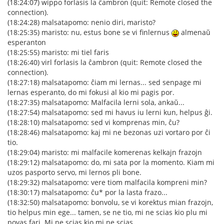
(18:24:07) wippo forlasis la ĉambron (quit: Remote closed the
connection).
(18:24:28) malsatapomo: nenio diri, maristo?
(18:25:35) maristo: nu, estus bone se vi finlernus
almenaŭ
esperanton
(18:25:55) maristo: mi tiel faris
(18:26:40) virl forlasis la ĉambron (quit: Remote closed the
connection).
(18:27:18) malsatapomo: ĉiam mi lernas... sed senpage mi
lernas esperanto, do mi fokusi al kio mi pagis por.
(18:27:35) malsatapomo: Malfacila lerni sola, ankaŭ...
(18:27:54) malsatapomo: sed mi havus iu lerni kun, helpus ĝi.
(18:28:10) malsatapomo: sed vi komprenas min, ĉu?
(18:28:46) malsatapomo: kaj mi ne bezonas uzi vortaro por ĉi
tio.
(18:29:04) maristo: mi malfacile komerenas kelkajn frazojn
(18:29:12) malsatapomo: do, mi sata por la momento. Kiam mi
uzos pasporto servo, mi lernos pli bone.
(18:29:32) malsatapomo: vere tiom malfacila kompreni min?
(18:30:17) malsatapomo: ĉu* por la lasta frazo...
(18:32:50) malsatapomo: bonvolu, se vi korektus mian frazojn,
tio helpus min ege... tamen, se ne tio, mi ne scias kio plu mi
povas fari. Mi ne scias kio mi ne scias.