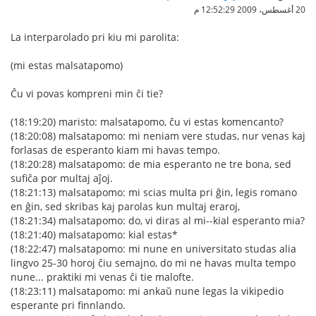
20 أغسطس، 2009 12:52:29 م
La interparolado pri kiu mi parolita:
(mi estas malsatapomo)
Ĉu vi povas kompreni min ĉi tie?
(18:19:20) maristo: malsatapomo, ĉu vi estas komencanto?
(18:20:08) malsatapomo: mi neniam vere studas, nur venas kaj
forlasas de esperanto kiam mi havas tempo.
(18:20:28) malsatapomo: de mia esperanto ne tre bona, sed
sufiĉa por multaj aĵoj.
(18:21:13) malsatapomo: mi scias multa pri ĝin, legis romano
en ĝin, sed skribas kaj parolas kun multaj eraroj,
(18:21:34) malsatapomo: do, vi diras al mi--kial esperanto mia?
(18:21:40) malsatapomo: kial estas*
(18:22:47) malsatapomo: mi nune en universitato studas alia
lingvo 25-30 horoj ĉiu semajno, do mi ne havas multa tempo
nune... praktiki mi venas ĉi tie malofte.
(18:23:11) malsatapomo: mi ankaŭ nune legas la vikipedio
esperante pri finnlando.