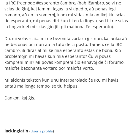
la IRC freenode #esperanto ĉambro, (babilĉambro, se vi ne
scias de ĝin), kaj iam mi legas la vikipedio, aŭ penas legi
romano, aŭ en la someroj, kiam mi vidas mia amikoj kiu scias
de esperanto, mi penas diri kun ili en la lingvo, sed ili ne scias
la lingvo kiel mi scias ĝin (ili pli malbona ĉe esperanto).
Do, mi volas scii... mi ne bezonita vortaro ĝis nun, kaj ankoraŭ
ne bezonas oni nun aŭ la tuto de ĉi poŝto. Tamen, ĉe la IRC
ĉambro, ili diras al mi ke mia esperanto estas ne bona. Kio
problemojn mi havas kun mia esperanto? Ĉu vi povas
kompreni min? Mi povas kompreni ĉio enhavoj de ĉi forumo,
malofte bezonanta vortaro por malofta vorto.
Mi aldonis tekston kun unu interparolado ĉe IRC mi havis
antaŭ mallonga tempo, se tiu helpus.
Dankon, kaj ĝis.
L
lackinglatin
(
User's profile
)