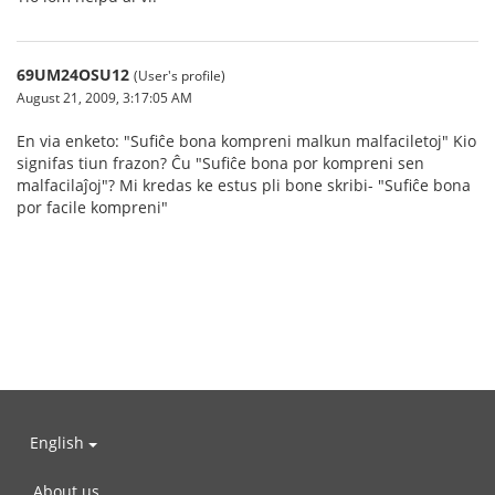
69UM24OSU12
(User's profile)
August 21, 2009, 3:17:05 AM
En via enketo: "Sufiĉe bona kompreni malkun malfaciletoj" Kio
signifas tiun frazon? Ĉu "Sufiĉe bona por kompreni sen
malfacilaĵoj"? Mi kredas ke estus pli bone skribi- "Sufiĉe bona
por facile kompreni"
English
About us