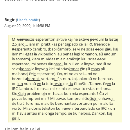
Rogir
(
User's profile
)
August 20, 2009, 1:14:58 PM
Mi
uzinta
uzis
esperanto
n
aktive kaj ne aktive
por
dum
la lasta
j
2.5 jaroj... iam mi praktikas per tajpado ĉe la IRC freenode
#esperanto ĉambro, (babilĉambro, se vi ne scias
de
pri
ĝi
n
), kaj
iam mi legas
la
vikipedio
n
, aŭ penas legi romano
n
, aŭ
en
dum
la someroj, kiam mi vidas mia
jn
amikoj
n
kiu
j
scias
de
pri
esperanto, mi penas
diri
paroli
kun ili en la lingvo, sed ili ne
scias
konas
la lingvo
n
kiel mi
scias
konas
ĝin (ili
estas
pli
malbona
j
ĉe
je
esperanto). Do, mi volas scii... mi ne
bezonita
bezonis
vortaro
n
ĝis nun, kaj ankoraŭ ne bezonas
oni
iun
nun aŭ
en
la
tuto
resto
de
tiu
ĉi poŝto. Tamen,
ĉe
en
la
IRC ĉambro, ili diras al mi ke mia esperanto estas ne bona.
Kio
Kiajn
problemojn mi havas kun mia esperanto? Ĉu vi
povas kompreni min? Mi povas kompreni
ĉio
ĉiujn
enhavoj
n
de
tiu
ĉi forumo, malofte bezonant
a
e
vortaro
n
por malofta
vorto. Mi aldonis tekston kun
unu
interparolado ĉe IRC
kiun
mi havis antaŭ mallonga tempo, se tiu helpus. Dankon, kaj
ĝis. L
Tio iom helpu al vi.