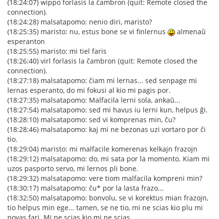
(18:24:07) wippo forlasis la ĉambron (quit: Remote closed the
connection).
(18:24:28) malsatapomo: nenio diri, maristo?
(18:25:35) maristo: nu, estus bone se vi finlernus
almenaŭ
esperanton
(18:25:55) maristo: mi tiel faris
(18:26:40) virl forlasis la ĉambron (quit: Remote closed the
connection).
(18:27:18) malsatapomo: ĉiam mi lernas... sed senpage mi
lernas esperanto, do mi fokusi al kio mi pagis por.
(18:27:35) malsatapomo: Malfacila lerni sola, ankaŭ...
(18:27:54) malsatapomo: sed mi havus iu lerni kun, helpus ĝi.
(18:28:10) malsatapomo: sed vi komprenas min, ĉu?
(18:28:46) malsatapomo: kaj mi ne bezonas uzi vortaro por ĉi
tio.
(18:29:04) maristo: mi malfacile komerenas kelkajn frazojn
(18:29:12) malsatapomo: do, mi sata por la momento. Kiam mi
uzos pasporto servo, mi lernos pli bone.
(18:29:32) malsatapomo: vere tiom malfacila kompreni min?
(18:30:17) malsatapomo: ĉu* por la lasta frazo...
(18:32:50) malsatapomo: bonvolu, se vi korektus mian frazojn,
tio helpus min ege... tamen, se ne tio, mi ne scias kio plu mi
povas fari. Mi ne scias kio mi ne scias.