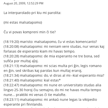
August 20, 2009, 12:52:29 PM
La interparolado pri kiu mi parolita:
(mi estas malsatapomo)
Ĉu vi povas kompreni min ĉi tie?
(18:19:20) maristo: malsatapomo, ĉu vi estas komencanto?
(18:20:08) malsatapomo: mi neniam vere studas, nur venas kaj
forlasas de esperanto kiam mi havas tempo.
(18:20:28) malsatapomo: de mia esperanto ne tre bona, sed
sufiĉa por multaj aĵoj.
(18:21:13) malsatapomo: mi scias multa pri ĝin, legis romano
en ĝin, sed skribas kaj parolas kun multaj eraroj,
(18:21:34) malsatapomo: do, vi diras al mi--kial esperanto mia?
(18:21:40) malsatapomo: kial estas*
(18:22:47) malsatapomo: mi nune en universitato studas alia
lingvo 25-30 horoj ĉiu semajno, do mi ne havas multa tempo
nune... praktiki mi venas ĉi tie malofte.
(18:23:11) malsatapomo: mi ankaŭ nune legas la vikipedio
esperante pri finnlando.