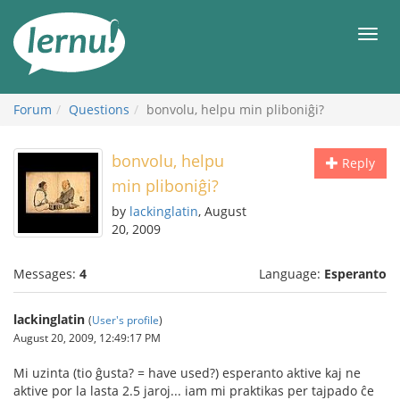
Skip
to
Men
the
content
Forum
Questions
bonvolu, helpu min pliboniĝi?
bonvolu, helpu
Reply
min pliboniĝi?
by
lackinglatin
, August
20, 2009
Messages:
4
Language:
Esperanto
lackinglatin
(
User's profile
)
August 20, 2009, 12:49:17 PM
Mi uzinta (tio ĝusta? = have used?) esperanto aktive kaj ne
aktive por la lasta 2.5 jaroj... iam mi praktikas per tajpado ĉe