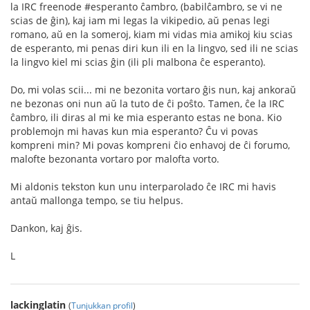
la IRC freenode #esperanto ĉambro, (babilĉambro, se vi ne
scias de ĝin), kaj iam mi legas la vikipedio, aŭ penas legi
romano, aŭ en la someroj, kiam mi vidas mia amikoj kiu scias
de esperanto, mi penas diri kun ili en la lingvo, sed ili ne scias
la lingvo kiel mi scias ĝin (ili pli malbona ĉe esperanto).
Do, mi volas scii... mi ne bezonita vortaro ĝis nun, kaj ankoraŭ
ne bezonas oni nun aŭ la tuto de ĉi poŝto. Tamen, ĉe la IRC
ĉambro, ili diras al mi ke mia esperanto estas ne bona. Kio
problemojn mi havas kun mia esperanto? Ĉu vi povas
kompreni min? Mi povas kompreni ĉio enhavoj de ĉi forumo,
malofte bezonanta vortaro por malofta vorto.
Mi aldonis tekston kun unu interparolado ĉe IRC mi havis
antaŭ mallonga tempo, se tiu helpus.
Dankon, kaj ĝis.
L
lackinglatin
(
Tunjukkan profil
)