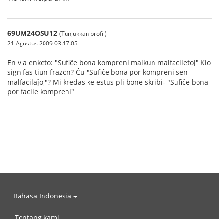
69UM24OSU12
(Tunjukkan profil)
21 Agustus 2009 03.17.05
En via enketo: "Sufiĉe bona kompreni malkun malfaciletoj" Kio
signifas tiun frazon? Ĉu "Sufiĉe bona por kompreni sen
malfacilaĵoj"? Mi kredas ke estus pli bone skribi- "Sufiĉe bona
por facile kompreni"
Bahasa Indonesia
Tentang kami