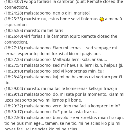
(18:24:07) wippo forlasis la ĉambron (quit: Remote closed the
connection).
(18:24:28) malsatapomo: nenio diri, maristo?
(18:25:35) maristo: nu, estus bone se vi finlernus
almenaŭ
esperanton
(18:25:55) maristo: mi tiel faris
(18:26:40) virl forlasis la ĉambron (quit: Remote closed the
connection).
(18:27:18) malsatapomo: ĉiam mi lernas... sed senpage mi
lernas esperanto, do mi fokusi al kio mi pagis por.
(18:27:35) malsatapomo: Malfacila lerni sola, ankaŭ...
(18:27:54) malsatapomo: sed mi havus iu lerni kun, helpus ĝi.
(18:28:10) malsatapomo: sed vi komprenas min, ĉu?
(18:28:46) malsatapomo: kaj mi ne bezonas uzi vortaro por ĉi
tio.
(18:29:04) maristo: mi malfacile komerenas kelkajn frazojn
(18:29:12) malsatapomo: do, mi sata por la momento. Kiam mi
uzos pasporto servo, mi lernos pli bone.
(18:29:32) malsatapomo: vere tiom malfacila kompreni min?
(18:30:17) malsatapomo: ĉu* por la lasta frazo...
(18:32:50) malsatapomo: bonvolu, se vi korektus mian frazojn,
tio helpus min ege... tamen, se ne tio, mi ne scias kio plu mi
povas fari. Mi ne scias kio mi ne scias.