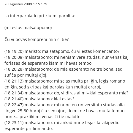
20 Agustus 2009 12.52.29
La interparolado pri kiu mi parolita:
(mi estas malsatapomo)
Ĉu vi povas kompreni min ĉi tie?
(18:19:20) maristo: malsatapomo, ĉu vi estas komencanto?
(18:20:08) malsatapomo: mi neniam vere studas, nur venas kaj
forlasas de esperanto kiam mi havas tempo.
(18:20:28) malsatapomo: de mia esperanto ne tre bona, sed
sufiĉa por multaj aĵoj.
(18:21:13) malsatapomo: mi scias multa pri ĝin, legis romano
en ĝin, sed skribas kaj parolas kun multaj eraroj,
(18:21:34) malsatapomo: do, vi diras al mi--kial esperanto mia?
(18:21:40) malsatapomo: kial estas*
(18:22:47) malsatapomo: mi nune en universitato studas alia
lingvo 25-30 horoj ĉiu semajno, do mi ne havas multa tempo
nune... praktiki mi venas ĉi tie malofte.
(18:23:11) malsatapomo: mi ankaŭ nune legas la vikipedio
esperante pri finnlando.