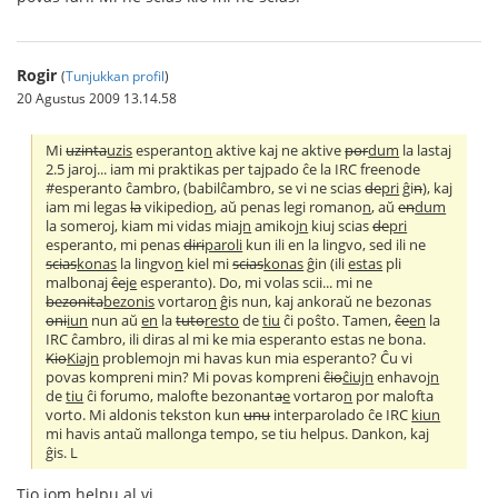
Rogir
(
Tunjukkan profil
)
20 Agustus 2009 13.14.58
Mi
uzinta
uzis
esperanto
n
aktive kaj ne aktive
por
dum
la lasta
j
2.5 jaroj... iam mi praktikas per tajpado ĉe la IRC freenode
#esperanto ĉambro, (babilĉambro, se vi ne scias
de
pri
ĝi
n
), kaj
iam mi legas
la
vikipedio
n
, aŭ penas legi romano
n
, aŭ
en
dum
la someroj, kiam mi vidas mia
jn
amikoj
n
kiu
j
scias
de
pri
esperanto, mi penas
diri
paroli
kun ili en la lingvo, sed ili ne
scias
konas
la lingvo
n
kiel mi
scias
konas
ĝin (ili
estas
pli
malbona
j
ĉe
je
esperanto). Do, mi volas scii... mi ne
bezonita
bezonis
vortaro
n
ĝis nun, kaj ankoraŭ ne bezonas
oni
iun
nun aŭ
en
la
tuto
resto
de
tiu
ĉi poŝto. Tamen,
ĉe
en
la
IRC ĉambro, ili diras al mi ke mia esperanto estas ne bona.
Kio
Kiajn
problemojn mi havas kun mia esperanto? Ĉu vi
povas kompreni min? Mi povas kompreni
ĉio
ĉiujn
enhavoj
n
de
tiu
ĉi forumo, malofte bezonant
a
e
vortaro
n
por malofta
vorto. Mi aldonis tekston kun
unu
interparolado ĉe IRC
kiun
mi havis antaŭ mallonga tempo, se tiu helpus. Dankon, kaj
ĝis. L
Tio iom helpu al vi.