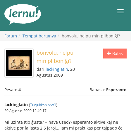
Ke
daftar
Men
isi
Forum
Tempat bertanya
bonvolu, helpu min pliboniĝi?
bonvolu, helpu
Balas
min pliboniĝi?
dari
lackinglatin
, 20
Agustus 2009
Pesan:
4
Bahasa:
Esperanto
lackinglatin
(
Tunjukkan profil
)
20 Agustus 2009 12.49.17
Mi uzinta (tio ĝusta? = have used?) esperanto aktive kaj ne
aktive por la lasta 2.5 jaroj... iam mi praktikas per tajpado ĉe