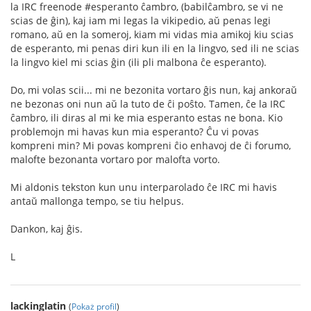
la IRC freenode #esperanto ĉambro, (babilĉambro, se vi ne
scias de ĝin), kaj iam mi legas la vikipedio, aŭ penas legi
romano, aŭ en la someroj, kiam mi vidas mia amikoj kiu scias
de esperanto, mi penas diri kun ili en la lingvo, sed ili ne scias
la lingvo kiel mi scias ĝin (ili pli malbona ĉe esperanto).
Do, mi volas scii... mi ne bezonita vortaro ĝis nun, kaj ankoraŭ
ne bezonas oni nun aŭ la tuto de ĉi poŝto. Tamen, ĉe la IRC
ĉambro, ili diras al mi ke mia esperanto estas ne bona. Kio
problemojn mi havas kun mia esperanto? Ĉu vi povas
kompreni min? Mi povas kompreni ĉio enhavoj de ĉi forumo,
malofte bezonanta vortaro por malofta vorto.
Mi aldonis tekston kun unu interparolado ĉe IRC mi havis
antaŭ mallonga tempo, se tiu helpus.
Dankon, kaj ĝis.
L
lackinglatin
(
Pokaż profil
)