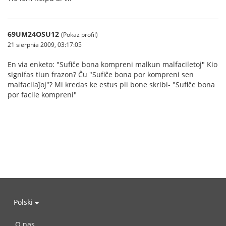
69UM24OSU12
(Pokaż profil)
21 sierpnia 2009, 03:17:05
En via enketo: "Sufiĉe bona kompreni malkun malfaciletoj" Kio
signifas tiun frazon? Ĉu "Sufiĉe bona por kompreni sen
malfacilaĵoj"? Mi kredas ke estus pli bone skribi- "Sufiĉe bona
por facile kompreni"
Polski
O nas