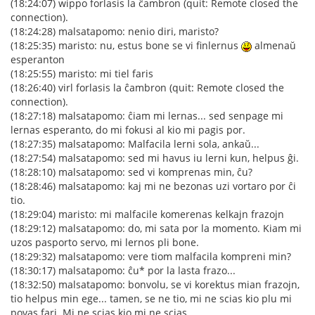
(18:24:07) wippo forlasis la ĉambron (quit: Remote closed the
connection).
(18:24:28) malsatapomo: nenio diri, maristo?
(18:25:35) maristo: nu, estus bone se vi finlernus
almenaŭ
esperanton
(18:25:55) maristo: mi tiel faris
(18:26:40) virl forlasis la ĉambron (quit: Remote closed the
connection).
(18:27:18) malsatapomo: ĉiam mi lernas... sed senpage mi
lernas esperanto, do mi fokusi al kio mi pagis por.
(18:27:35) malsatapomo: Malfacila lerni sola, ankaŭ...
(18:27:54) malsatapomo: sed mi havus iu lerni kun, helpus ĝi.
(18:28:10) malsatapomo: sed vi komprenas min, ĉu?
(18:28:46) malsatapomo: kaj mi ne bezonas uzi vortaro por ĉi
tio.
(18:29:04) maristo: mi malfacile komerenas kelkajn frazojn
(18:29:12) malsatapomo: do, mi sata por la momento. Kiam mi
uzos pasporto servo, mi lernos pli bone.
(18:29:32) malsatapomo: vere tiom malfacila kompreni min?
(18:30:17) malsatapomo: ĉu* por la lasta frazo...
(18:32:50) malsatapomo: bonvolu, se vi korektus mian frazojn,
tio helpus min ege... tamen, se ne tio, mi ne scias kio plu mi
povas fari. Mi ne scias kio mi ne scias.