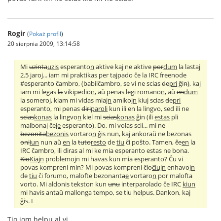
Rogir
(
Pokaż profil
)
20 sierpnia 2009, 13:14:58
Mi
uzinta
uzis
esperanto
n
aktive kaj ne aktive
por
dum
la lasta
j
2.5 jaroj... iam mi praktikas per tajpado ĉe la IRC freenode
#esperanto ĉambro, (babilĉambro, se vi ne scias
de
pri
ĝi
n
), kaj
iam mi legas
la
vikipedio
n
, aŭ penas legi romano
n
, aŭ
en
dum
la someroj, kiam mi vidas mia
jn
amikoj
n
kiu
j
scias
de
pri
esperanto, mi penas
diri
paroli
kun ili en la lingvo, sed ili ne
scias
konas
la lingvo
n
kiel mi
scias
konas
ĝin (ili
estas
pli
malbona
j
ĉe
je
esperanto). Do, mi volas scii... mi ne
bezonita
bezonis
vortaro
n
ĝis nun, kaj ankoraŭ ne bezonas
oni
iun
nun aŭ
en
la
tuto
resto
de
tiu
ĉi poŝto. Tamen,
ĉe
en
la
IRC ĉambro, ili diras al mi ke mia esperanto estas ne bona.
Kio
Kiajn
problemojn mi havas kun mia esperanto? Ĉu vi
povas kompreni min? Mi povas kompreni
ĉio
ĉiujn
enhavoj
n
de
tiu
ĉi forumo, malofte bezonant
a
e
vortaro
n
por malofta
vorto. Mi aldonis tekston kun
unu
interparolado ĉe IRC
kiun
mi havis antaŭ mallonga tempo, se tiu helpus. Dankon, kaj
ĝis. L
Tio iom helpu al vi.