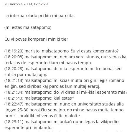
20 sierpnia 2009, 12:52:29
La interparolado pri kiu mi parolita:
(mi estas malsatapomo)
Ĉu vi povas kompreni min ĉi tie?
(18:19:20) maristo: malsatapomo, ĉu vi estas komencanto?
(18:20:08) malsatapomo: mi neniam vere studas, nur venas kaj
forlasas de esperanto kiam mi havas tempo.
(18:20:28) malsatapomo: de mia esperanto ne tre bona, sed
sufiĉa por multaj aĵoj.
(18:21:13) malsatapomo: mi scias multa pri ĝin, legis romano
en ĝin, sed skribas kaj parolas kun multaj eraroj,
(18:21:34) malsatapomo: do, vi diras al mi--kial esperanto mia?
(18:21:40) malsatapomo: kial estas*
(18:22:47) malsatapomo: mi nune en universitato studas alia
lingvo 25-30 horoj ĉiu semajno, do mi ne havas multa tempo
nune... praktiki mi venas ĉi tie malofte.
(18:23:11) malsatapomo: mi ankaŭ nune legas la vikipedio
esperante pri finnlando.