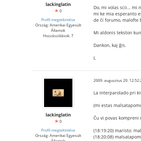
lackinglatin
Do, mi volas scii... mi
0
mi ke mia esperanto e
Profil megtekintése
de ĉi forumo, malofte 
Ország: Amerikai Egyesült
Államok
Mi aldonis tekston kun
Hozzászólások: 7
Dankon, kaj ĝis.
L
2009. augusztus 20. 12:52:
La interparolado pri ki
(mi estas malsatapom
lackinglatin
Ĉu vi povas kompreni m
0
Profil megtekintése
(18:19:20) maristo: m
Ország: Amerikai Egyesült
(18:20:08) malsatapom
Államok