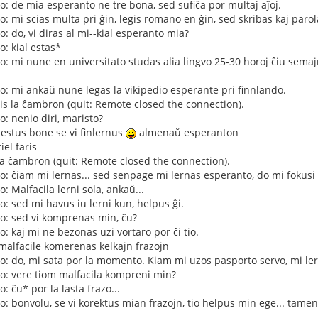
: de mia esperanto ne tre bona, sed sufiĉa por multaj aĵoj.
: mi scias multa pri ĝin, legis romano en ĝin, sed skribas kaj parol
: do, vi diras al mi--kial esperanto mia?
: kial estas*
: mi nune en universitato studas alia lingvo 25-30 horoj ĉiu semaj
: mi ankaŭ nune legas la vikipedio esperante pri finnlando.
sis la ĉambron (quit: Remote closed the connection).
: nenio diri, maristo?
 estus bone se vi finlernus
almenaŭ esperanton
iel faris
s la ĉambron (quit: Remote closed the connection).
: ĉiam mi lernas... sed senpage mi lernas esperanto, do mi fokusi a
 Malfacila lerni sola, ankaŭ...
: sed mi havus iu lerni kun, helpus ĝi.
o: sed vi komprenas min, ĉu?
: kaj mi ne bezonas uzi vortaro por ĉi tio.
 malfacile komerenas kelkajn frazojn
: do, mi sata por la momento. Kiam mi uzos pasporto servo, mi ler
o: vere tiom malfacila kompreni min?
 ĉu* por la lasta frazo...
 bonvolu, se vi korektus mian frazojn, tio helpus min ege... tamen, 