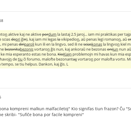
58
nto
n
aktive kaj ne aktive
por
dum
la lasta
j
2.5 jaroj... iam mi praktikas per t
e scias
de
pri
ĝi
n
), kaj iam mi legas
la
vikipedio
n
, aŭ penas legi romano
n
, aŭ
e
, mi penas
diri
paroli
kun ili en la lingvo, sed ili ne
scias
konas
la lingvo
n
kiel m
 ne
bezonita
bezonis
vortaro
n
ĝis nun, kaj ankoraŭ ne bezonas
oni
iun
nun a
mi ke mia esperanto estas ne bona.
Kio
Kiajn
problemojn mi havas kun mia esp
havoj
n
de
tiu
ĉi forumo, malofte bezonant
a
e
vortaro
n
por malofta vorto. M
tempo, se tiu helpus. Dankon, kaj ĝis. L
5
 bona kompreni malkun malfaciletoj" Kio signifas tiun frazon? Ĉu "
ne skribi- "Sufiĉe bona por facile kompreni"