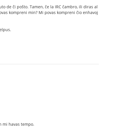
to de ĉi poŝto. Tamen, ĉe la IRC ĉambro, ili diras al
povas kompreni min? Mi povas kompreni ĉio enhavoj
elpus.
am mi havas tempo.