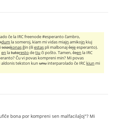
ajpado ĉe la IRC freenode #esperanto ĉambro,
n
dum
la someroj, kiam mi vidas mia
jn
amikoj
n
kiu
j
i
scias
konas
ĝin (ili
estas
pli malbona
j
ĉe
je
esperanto).
ŭ
en
la
tuto
resto
de
tiu
ĉi poŝto. Tamen,
ĉe
en
la IRC
eranto? Ĉu vi povas kompreni min? Mi povas
i aldonis tekston kun
unu
interparolado ĉe IRC
kiun
mi
Sufiĉe bona por kompreni sen malfacilaĵoj"? Mi