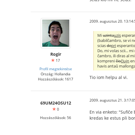
2009. augusztus 20. 13:14:
Mi
uzinta
uzis
espera
(babilĉambro, se vi n
scias
de
pri
esperanto
Do, mi volas scii... mi
Rogir
ĉambro, ili diras al 
17
kompreni
ĉio
ĉiujn
en
havis antaŭ mallonga 
Profil megtekintése
Ország: Hollandia
Tio iom helpu al vi.
Hozzászólások: 1617
2009. augusztus 21. 3:17:0
69UM24OSU12
0
En via enketo: "Sufiĉe
Hozzászólások: 56
kredas ke estus pli bo