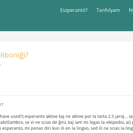
Eszperantó?
Tanfolyam
N
liboniĝi?
.
17
 have used?) esperanto aktive kaj ne aktive por la lasta 2.5 jaroj...
bilĉambro, se vi ne scias de ĝin), kaj iam mi legas la vikipedio, a
 esperanto, mi penas diri kun ili en la lingvo, sed ili ne scias la lin