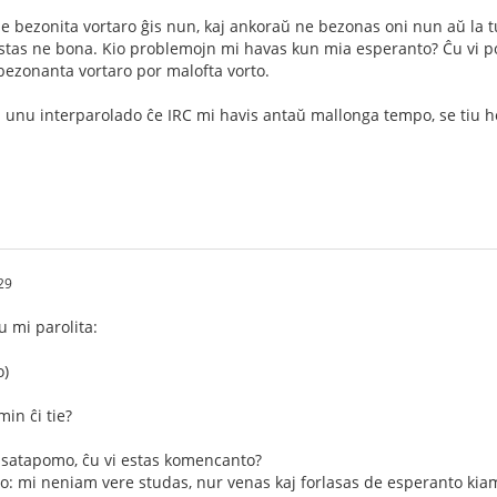
 ne bezonita vortaro ĝis nun, kaj ankoraŭ ne bezonas oni nun aŭ la tu
stas ne bona. Kio problemojn mi havas kun mia esperanto? Ĉu vi 
bezonanta vortaro por malofta vorto.
 unu interparolado ĉe IRC mi havis antaŭ mallonga tempo, se tiu h
29
u mi parolita:
o)
in ĉi tie?
alsatapomo, ĉu vi estas komencanto?
o: mi neniam vere studas, nur venas kaj forlasas de esperanto ki