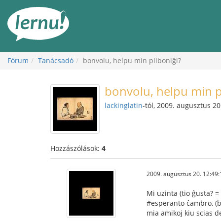
Tartalom
Fórum
Tanácsadó
bonvolu, helpu min pliboniĝi?
bonvolu, helpu min p
lackinglatin
-tól, 2009. augusztus 20
Hozzászólások:
4
2009. augusztus 20. 12:49:
Mi uzinta (tio ĝusta? =
#esperanto ĉambro, (ba
mia amikoj kiu scias de