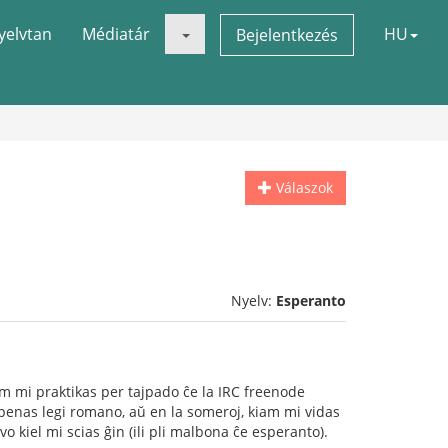
yelvtan
Médiatár
HU
Bejelentkezés
Válaszok
Nyelv:
Esperanto
 iam mi praktikas per tajpado ĉe la IRC freenode
ŭ penas legi romano, aŭ en la someroj, kiam mi vidas
gvo kiel mi scias ĝin (ili pli malbona ĉe esperanto).