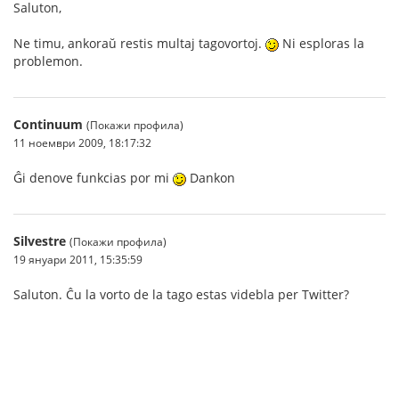
Saluton,
Ne timu, ankoraŭ restis multaj tagovortoj.
Ni esploras la
problemon.
Continuum
(Покажи профила)
11 ноември 2009, 18:17:32
Ĝi denove funkcias por mi
Dankon
Silvestre
(Покажи профила)
19 януари 2011, 15:35:59
Saluton. Ĉu la vorto de la tago estas videbla per Twitter?