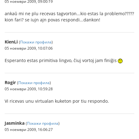
05 ноември 2009, 09:00:19
ankaŭ mi ne plu recevas tagvorton...kio estas la problemo?????
kion fari? se iujn ajn povas respondi...dankon!
KienLi
(
Покажи профила
)
05 ноември 2009, 10:07:06
Esperanto estas primitiva lingvo, ĉiuj vortoj jam finiĝis
Rogir
(
Покажи профила
)
05 ноември 2009, 10:59:28
Vi ricevas unu virtualan kuketon por tiu respondo.
Jasminka
(
Покажи профила
)
05 ноември 2009, 16:06:27