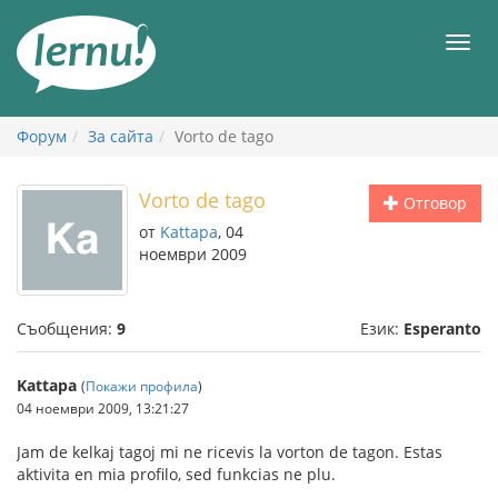
Към
съдържанието
Мен
Форум
За сайта
Vorto de tago
Vorto de tago
Отговор
от
Kattapa
, 04
ноември 2009
Съобщения:
9
Език:
Esperanto
Kattapa
(
Покажи профила
)
04 ноември 2009, 13:21:27
Jam de kelkaj tagoj mi ne ricevis la vorton de tagon. Estas
aktivita en mia profilo, sed funkcias ne plu.