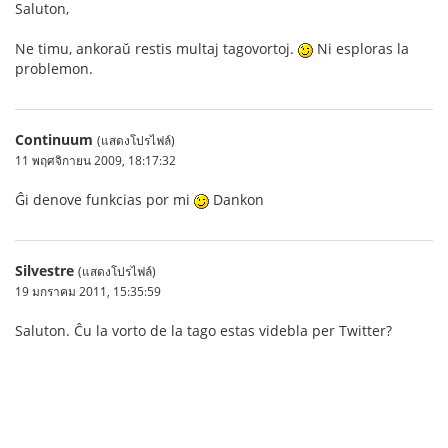
Saluton,
Ne timu, ankoraŭ restis multaj tagovortoj.
Ni esploras la
problemon.
Continuum
(แสดงโปรไฟล์)
11 พฤศจิกายน 2009, 18:17:32
Ĝi denove funkcias por mi
Dankon
Silvestre
(แสดงโปรไฟล์)
19 มกราคม 2011, 15:35:59
Saluton. Ĉu la vorto de la tago estas videbla per Twitter?