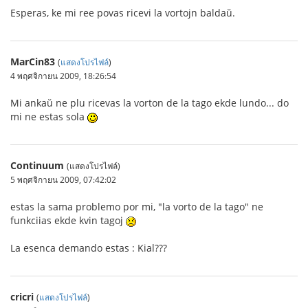
Esperas, ke mi ree povas ricevi la vortojn baldaŭ.
MarCin83
(
แสดงโปรไฟล์
)
4 พฤศจิกายน 2009, 18:26:54
Mi ankaŭ ne plu ricevas la vorton de la tago ekde lundo... do
mi ne estas sola
Continuum
(แสดงโปรไฟล์)
5 พฤศจิกายน 2009, 07:42:02
estas la sama problemo por mi, "la vorto de la tago" ne
funkciias ekde kvin tagoj
La esenca demando estas : Kial???
cricri
(
แสดงโปรไฟล์
)