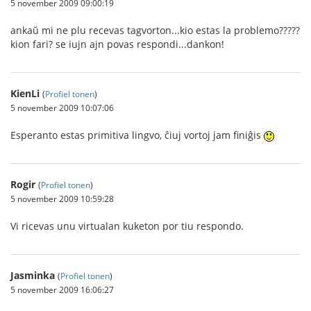
5 november 2009 09:00:19
ankaŭ mi ne plu recevas tagvorton...kio estas la problemo?????
kion fari? se iujn ajn povas respondi...dankon!
KienLi
(
Profiel tonen
)
5 november 2009 10:07:06
Esperanto estas primitiva lingvo, ĉiuj vortoj jam finiĝis
Rogir
(
Profiel tonen
)
5 november 2009 10:59:28
Vi ricevas unu virtualan kuketon por tiu respondo.
Jasminka
(
Profiel tonen
)
5 november 2009 16:06:27