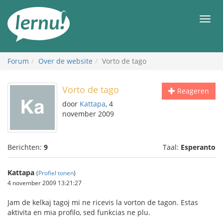
Naar
de
Men
inhoud
Forum
Over de website
Vorto de tago
Vorto de tago
Reageren
door
Kattapa
, 4
november 2009
Berichten:
9
Taal:
Esperanto
Kattapa
(
Profiel tonen
)
4 november 2009 13:21:27
Jam de kelkaj tagoj mi ne ricevis la vorton de tagon. Estas
aktivita en mia profilo, sed funkcias ne plu.