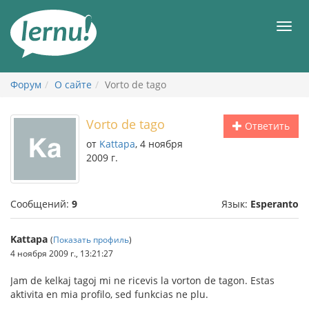
К
содержанию
Мен
Форум
О сайте
Vorto de tago
Vorto de tago
Ответить
от
Kattapa
, 4 ноября
2009 г.
Сообщений:
9
Язык:
Esperanto
Kattapa
(
Показать профиль
)
4 ноября 2009 г., 13:21:27
Jam de kelkaj tagoj mi ne ricevis la vorton de tagon. Estas
aktivita en mia profilo, sed funkcias ne plu.