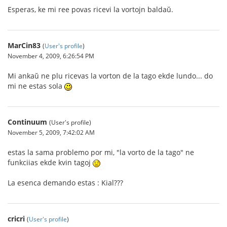
Esperas, ke mi ree povas ricevi la vortojn baldaŭ.
MarCin83
(
User's profile
)
November 4, 2009, 6:26:54 PM
Mi ankaŭ ne plu ricevas la vorton de la tago ekde lundo... do
mi ne estas sola
Continuum
(User's profile)
November 5, 2009, 7:42:02 AM
estas la sama problemo por mi, "la vorto de la tago" ne
funkciias ekde kvin tagoj
La esenca demando estas : Kial???
cricri
(
User's profile
)