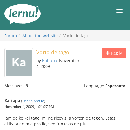
Skip
to
Men
the
content
Forum
About the website
Vorto de tago
Vorto de tago
Reply
by
Kattapa
, November
4, 2009
Messages:
9
Language:
Esperanto
Kattapa
(
User's profile
)
November 4, 2009, 1:21:27 PM
Jam de kelkaj tagoj mi ne ricevis la vorton de tagon. Estas
aktivita en mia profilo, sed funkcias ne plu.