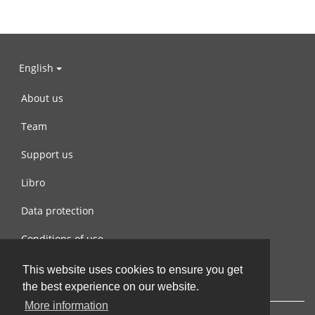
English
About us
Team
Support us
Libro
Data protection
Conditions of use
Contact us
This website uses cookies to ensure you get
the best experience on our website.
More information