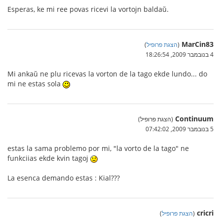
Esperas, ke mi ree povas ricevi la vortojn baldaŭ.
MarCin83
(
הצגת פרופיל
)
4 בנובמבר 2009, 18:26:54
Mi ankaŭ ne plu ricevas la vorton de la tago ekde lundo... do
mi ne estas sola
Continuum
(הצגת פרופיל)
5 בנובמבר 2009, 07:42:02
estas la sama problemo por mi, "la vorto de la tago" ne
funkciias ekde kvin tagoj
La esenca demando estas : Kial???
cricri
(
הצגת פרופיל
)