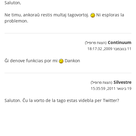
Saluton,
Ne timu, ankoraŭ restis multaj tagovortoj.
Ni esploras la
problemon.
Continuum
(הצגת פרופיל)
11 בנובמבר 2009, 18:17:32
Ĝi denove funkcias por mi
Dankon
Silvestre
(הצגת פרופיל)
19 בינואר 2011, 15:35:59
Saluton. Ĉu la vorto de la tago estas videbla per Twitter?