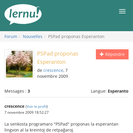
Aller
au
Men
contenu
Forum
Nouvelles
PSPad proponas Esperanton
PSPad proponas
Répondre
Esperanton
de
crescence
, 7
novembre 2009
Messages :
3
Langue:
Esperanto
crescence
(
Voir le profil
)
7 novembre 2009 18:52:27
La senkosta programaro "PSPad" proponas la esperantan
lingvon al la kreintoj de retpaĝaroj.