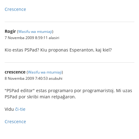
Crescence
Rogir
(
Wasifu wa mtumiaji
)
7 Novemba 2009 8:59:11 alasiri
Kio estas PSPad? Kiu proponas Esperanton, kaj kiel?
crescence
(
Wasifu wa mtumiaji
)
8 Novemba 2009 7:40:53 asubuhi
"PSPad editor" estas programaro por programaristoj. Mi uzas
PSPad por skribi mian retpaĝaron.
Vidu
ĉi-tie
Crescence