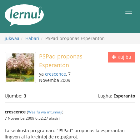
Kwa
maudhui
orod
jukwaa
Habari
PSPad proponas Esperanton
PSPad proponas
Kujibu
Esperanton
ya
crescence
, 7
Novemba 2009
Ujumbe:
3
Lugha:
Esperanto
crescence
(
Wasifu wa mtumiaji
)
7 Novemba 2009 6:52:27 alasiri
La senkosta programaro "PSPad" proponas la esperantan
lingvon al la kreintoj de retpaĝaroj.