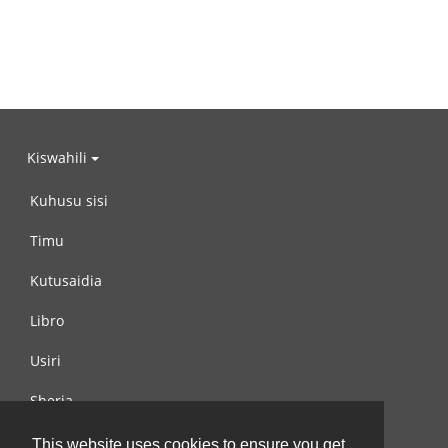
Kiswahili
Kuhusu sisi
Timu
Kutusaidia
Libro
Usiri
Sheria
Wasiliana na si
This website uses cookies to ensure you get