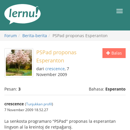
Ke
daftar
Men
isi
Forum
Berita-berita
PSPad proponas Esperanton
PSPad proponas
Balas
Esperanton
dari
crescence
, 7
November 2009
Pesan:
3
Bahasa:
Esperanto
crescence
(
Tunjukkan profil
)
7 November 2009 18.52.27
La senkosta programaro "PSPad" proponas la esperantan
lingvon al la kreintoj de retpaĝaroj.