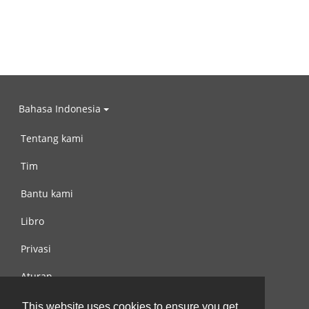
Bahasa Indonesia
Tentang kami
Tim
Bantu kami
Libro
Privasi
Aturan
Hubungi kami
This website uses cookies to ensure you get