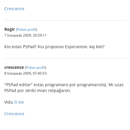
Crescence
Rogir
(
Pokaż profil
)
7 listopada 2009, 20:59:11
Kio estas PSPad? Kiu proponas Esperanton, kaj kiel?
crescence
(
Pokaż profil
)
8 listopada 2009, 07:40:53
"PSPad editor" estas programaro por programaristoj. Mi uzas
PSPad por skribi mian retpaĝaron.
Vidu
ĉi-tie
Crescence