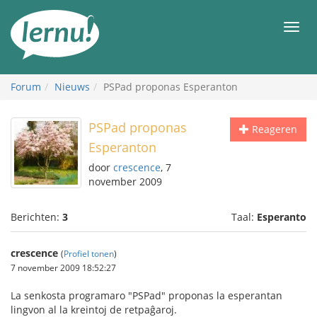
Naar
de
Men
inhoud
Forum
Nieuws
PSPad proponas Esperanton
PSPad proponas
Reageren
Esperanton
door
crescence
, 7
november 2009
Berichten:
3
Taal:
Esperanto
crescence
(
Profiel tonen
)
7 november 2009 18:52:27
La senkosta programaro "PSPad" proponas la esperantan
lingvon al la kreintoj de retpaĝaroj.