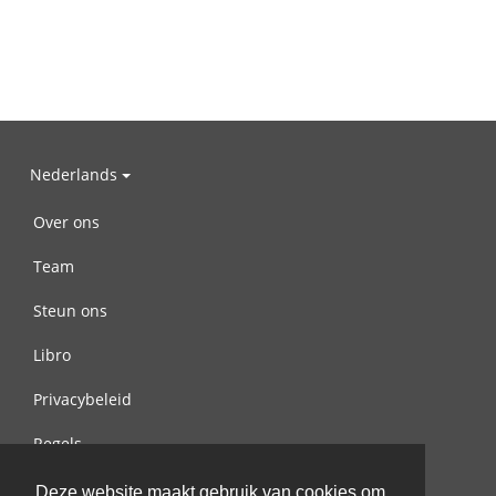
Nederlands
Over ons
Team
Steun ons
Libro
Privacybeleid
Regels
Contact met ons opnemen
Deze website maakt gebruik van cookies om