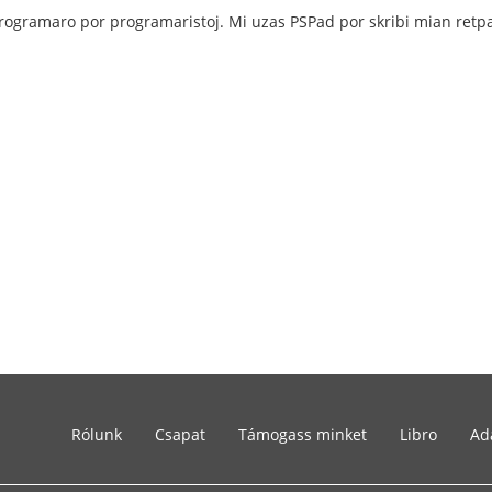
programaro por programaristoj. Mi uzas PSPad por skribi mian retp
Rólunk
Csapat
Támogass minket
Libro
Ad