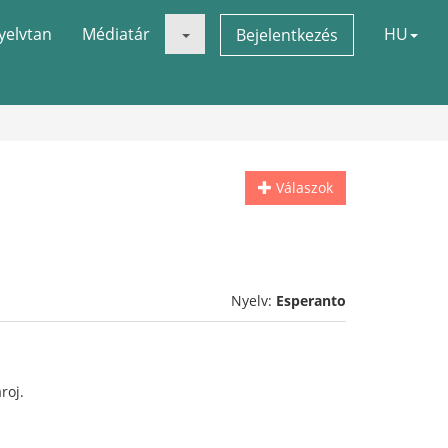
yelvtan
Médiatár
HU
Bejelentkezés
Válaszok
Nyelv:
Esperanto
roj.