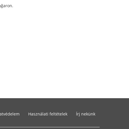
aĝaron.
atvédelem
Használati feltételek
Írj nekünk