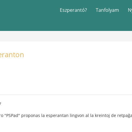
Eszperantó?
Tanfolyam
N
eranton
7
 "PSPad" proponas la esperantan lingvon al la kreintoj de retpaĝa