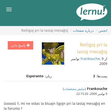
رود
ه
فهرس
حتوا
انجمن
درباره صفحات
Retligoj pri la lastaj mesaĝoj
Retligoj pri la
پاسخ دادن
lastaj mesaĝoj
از
Frankouche
, 9 نوامبر
2009
پست‌ها:
2
زبان:
Esperanto
Frankouche
(
نمایش مشخصات
)
9 نوامبر 2009،‏ 22:15:20
ŭooooŭ !!, mi ne vidas la bluajn ligojn pri la lastaj mesaĝoj en
la forumo ?