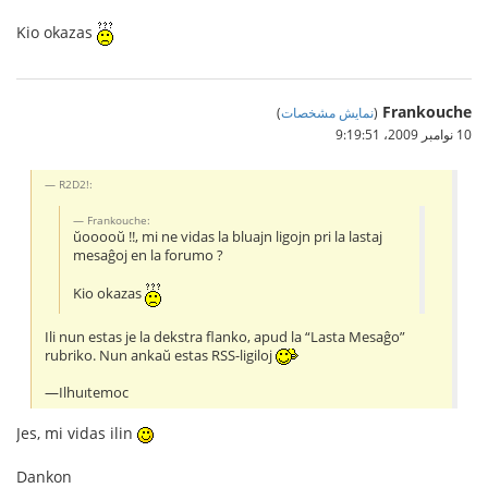
Kio okazas
Frankouche
(
نمایش مشخصات
)
10 نوامبر 2009،‏ 9:19:51
R2D2!:
Frankouche:
ŭooooŭ !!, mi ne vidas la bluajn ligojn pri la lastaj
mesaĝoj en la forumo ?
Kio okazas
Ili nun estas je la dekstra flanko, apud la “Lasta Mesaĝo”
rubriko. Nun ankaŭ estas RSS-ligiloj
—Ilhuıtemoc
Jes, mi vidas ilin
Dankon