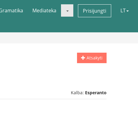
Gramatika
Mediateka
LT
Prisijungti
Atsakyti
Kalba:
Esperanto