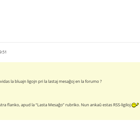
19:51
vidas la bluajn ligojn pri la lastaj mesaĝoj en la forumo ?
ekstra flanko, apud la “Lasta Mesaĝo” rubriko. Nun ankaŭ estas RSS-ligiloj