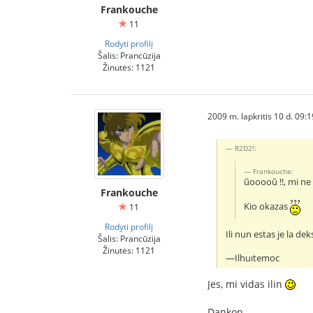
Frankouche
11
Rodyti profilį
Šalis: Prancūzija
Žinutės: 1121
2009 m. lapkritis 10 d. 09:
R2D2!:
Frankouche:
ŭooooŭ !!, mi ne 
Frankouche
Kio okazas
11
Rodyti profilį
Ili nun estas je la d
Šalis: Prancūzija
Žinutės: 1121
—Ilhuıtemoc
Jes, mi vidas ilin
Dankon