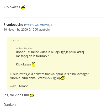
Kio okazas
Frankouche
(
Wasifu wa mtumiaji
)
10 Novemba 2009 9:19:51 asubuhi
R2D2!:
Frankouche:
ŭooooŭ !!, mi ne vidas la bluajn ligojn pri la lastaj
mesaĝoj en la forumo ?
Kio okazas
Ili nun estas je la dekstra flanko, apud la “Lasta Mesaĝo”
rubriko. Nun ankaŭ estas RSS-ligiloj
—Ilhuıtemoc
Jes, mi vidas ilin
Dankon