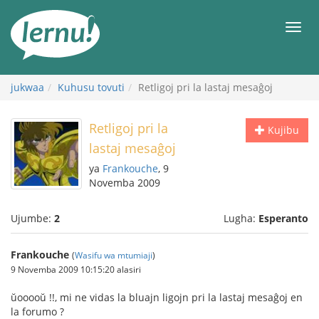
Kwa
maudhui
orod
jukwaa
Kuhusu tovuti
Retligoj pri la lastaj mesaĝoj
Retligoj pri la
Kujibu
lastaj mesaĝoj
ya
Frankouche
, 9
Novemba 2009
Ujumbe:
2
Lugha:
Esperanto
Frankouche
(
Wasifu wa mtumiaji
)
9 Novemba 2009 10:15:20 alasiri
ŭooooŭ !!, mi ne vidas la bluajn ligojn pri la lastaj mesaĝoj en
la forumo ?