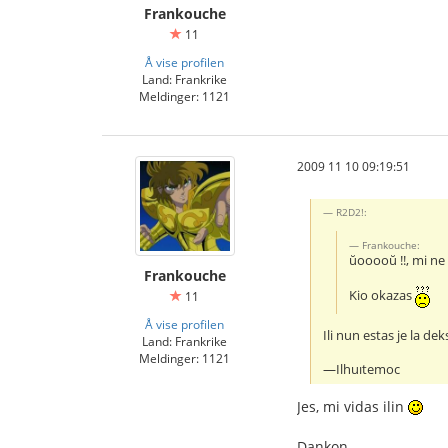
Frankouche
11
Å vise profilen
Land: Frankrike
Meldinger: 1121
2009 11 10 09:19:51
R2D2!:
Frankouche:
ŭooooŭ !!, mi ne 
Frankouche
Kio okazas
11
Å vise profilen
Ili nun estas je la d
Land: Frankrike
Meldinger: 1121
—Ilhuıtemoc
Jes, mi vidas ilin
Dankon