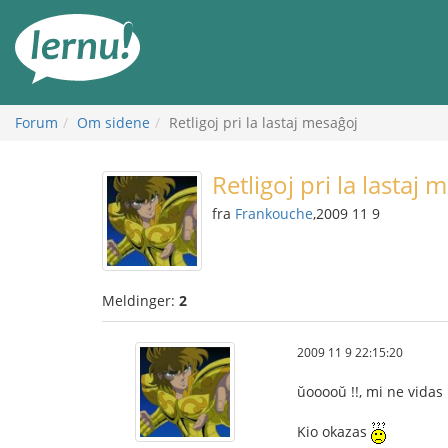
Til
innholdet
Forum
Om sidene
Retligoj pri la lastaj mesaĝoj
Retligoj pri la lastaj 
fra
Frankouche
,2009 11 9
Meldinger:
2
2009 11 9 22:15:20
ŭooooŭ !!, mi ne vidas 
Kio okazas