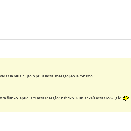
vidas la bluajn ligojn pri la lastaj mesaĝoj en la forumo ?
ekstra flanko, apud la “Lasta Mesaĝo” rubriko. Nun ankaŭ estas RSS-ligiloj