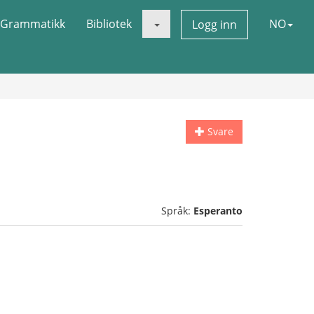
Grammatikk
Bibliotek
NO
Logg inn
Svare
Språk:
Esperanto