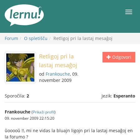
K
vsebini
Meni
Forum
O spletišču
Retligoj pri la lastaj mesaĝoj
Retligoj pri la
Odgovori
lastaj mesaĝoj
od
Frankouche
, 09.
november 2009
Sporočila:
2
Jezik:
Esperanto
Frankouche
(
Prikaži profil
)
09. november 2009 22:15:20
ŭooooŭ !!, mi ne vidas la bluajn ligojn pri la lastaj mesaĝoj en
la forumo ?