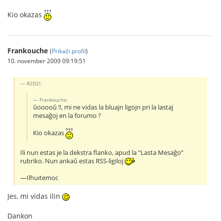
Kio okazas
Frankouche
(
Prikaži profil
)
10. november 2009 09:19:51
R2D2!:
Frankouche:
ŭooooŭ !!, mi ne vidas la bluajn ligojn pri la lastaj
mesaĝoj en la forumo ?
Kio okazas
Ili nun estas je la dekstra flanko, apud la “Lasta Mesaĝo”
rubriko. Nun ankaŭ estas RSS-ligiloj
—Ilhuıtemoc
Jes, mi vidas ilin
Dankon