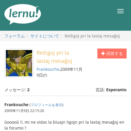
目
次
メ
へ
ニ
ュ
ー
フォーラム
サイトについて
Retligoj pri la lastaj mesaĝoj
Retligoj pri la
回答する
lastaj mesaĝoj
Frankouche
,2009年11月
9日の
メッセージ:
2
言語:
Esperanto
Frankouche
(
プロフィールを表示
)
2009年11月9日 22:15:20
ŭooooŭ !!, mi ne vidas la bluajn ligojn pri la lastaj mesaĝoj en
la forumo ?