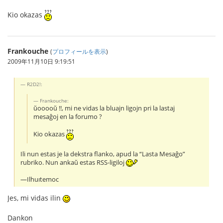
Kio okazas
Frankouche
(
プロフィールを表示
)
2009年11月10日 9:19:51
R2D2!:
Frankouche:
ŭooooŭ !!, mi ne vidas la bluajn ligojn pri la lastaj
mesaĝoj en la forumo ?
Kio okazas
Ili nun estas je la dekstra flanko, apud la “Lasta Mesaĝo”
rubriko. Nun ankaŭ estas RSS-ligiloj
—Ilhuıtemoc
Jes, mi vidas ilin
Dankon