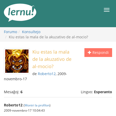
Al
la
Men
enhavo
Forumo
Konsultejo
Kiu estas la mala de la akuzativo de al-mocio?
Kiu estas la mala
Respondi
de la akuzativo de
al-mocio?
de
Roberto12
, 2009-
novembro-17
Mesaĝoj:
6
Lingvo:
Esperanto
Roberto12
(
Montri la profilon
)
2009-novembro-17 10:04:43