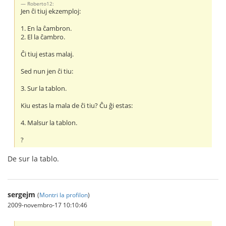
Roberto12:
Jen ĉi tiuj ekzemploj:
1. En la ĉambron.
2. El la ĉambro.
Ĉi tiuj estas malaj.
Sed nun jen ĉi tiu:
3. Sur la tablon.
Kiu estas la mala de ĉi tiu? Ĉu ĝi estas:
4. Malsur la tablon.
?
De sur la tablo.
sergejm
(
Montri la profilon
)
2009-novembro-17 10:10:46