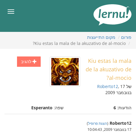
תוכן
עניינים
תפריט
פורום
מקום התייעצות
Kiu estas la mala de la akuzativo de al-mocio?
Kiu estas la mala
להגיב
de la akuzativo de
al-mocio?
של
, 17
Roberto12
בנובמבר 2009
הודעות:
6
שפה:
Esperanto
Roberto12
(
הצגת פרופיל
)
17 בנובמבר 2009, 10:04:43