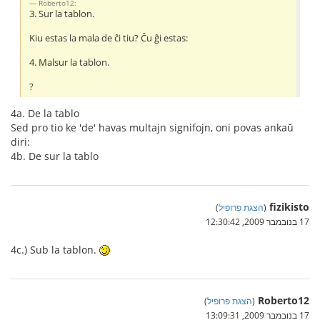
Roberto12:
3. Sur la tablon.
Kiu estas la mala de ĉi tiu? Ĉu ĝi estas:
4. Malsur la tablon.
?
4a. De la tablo
Sed pro tio ke 'de' havas multajn signifojn, oni povas ankaŭ
diri:
4b. De sur la tablo
fizikisto
(
הצגת פרופיל
)
17 בנובמבר 2009, 12:30:42
4c.) Sub la tablon.
Roberto12
(
הצגת פרופיל
)
17 בנובמבר 2009, 13:09:31