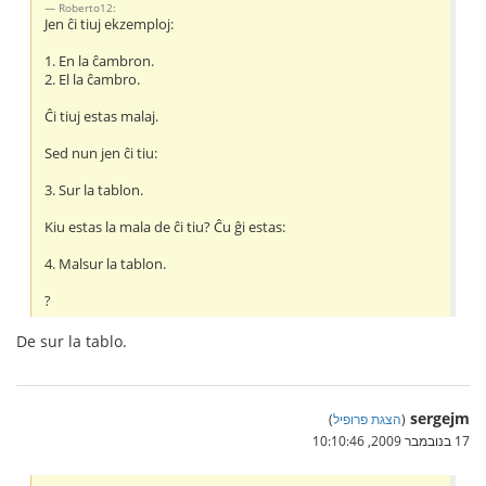
Roberto12:
Jen ĉi tiuj ekzemploj:
1. En la ĉambron.
2. El la ĉambro.
Ĉi tiuj estas malaj.
Sed nun jen ĉi tiu:
3. Sur la tablon.
Kiu estas la mala de ĉi tiu? Ĉu ĝi estas:
4. Malsur la tablon.
?
De sur la tablo.
sergejm
(
הצגת פרופיל
)
17 בנובמבר 2009, 10:10:46