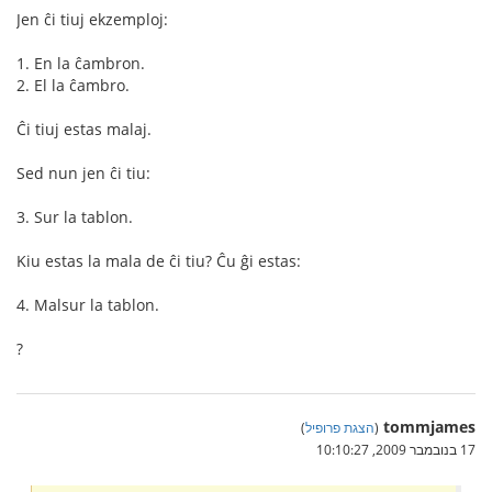
Jen ĉi tiuj ekzemploj:
1. En la ĉambron.
2. El la ĉambro.
Ĉi tiuj estas malaj.
Sed nun jen ĉi tiu:
3. Sur la tablon.
Kiu estas la mala de ĉi tiu? Ĉu ĝi estas:
4. Malsur la tablon.
?
tommjames
(
הצגת פרופיל
)
17 בנובמבר 2009, 10:10:27