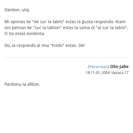
Dankon, uloj.
Mi opinias ke "de sur la tablo" estas la ĝusta respondo. Kiam
oni pensas ke "sur la tablon" estas la sama ol "al sur la tablo",
ĉi tio estas evidenta.
Do, la respondo al mia "tredo" estas: De!
Oŝo-Jabe
(
הצגת פרופיל
)
17 בנובמבר 2009, 18:11:35
Pardonu la afiŝon.