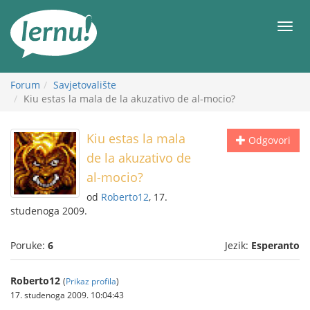
Sadržaj
Meni
Forum
Savjetovalište
Kiu estas la mala de la akuzativo de al-mocio?
Kiu estas la mala
Odgovori
de la akuzativo de
al-mocio?
od
Roberto12
, 17.
studenoga 2009.
Poruke:
6
Jezik:
Esperanto
Roberto12
(
Prikaz profila
)
17. studenoga 2009. 10:04:43