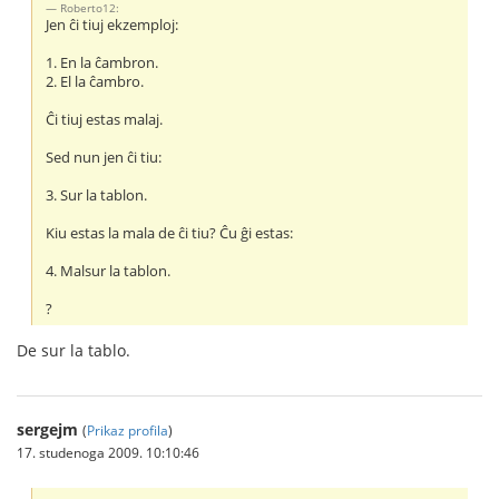
Roberto12:
Jen ĉi tiuj ekzemploj:
1. En la ĉambron.
2. El la ĉambro.
Ĉi tiuj estas malaj.
Sed nun jen ĉi tiu:
3. Sur la tablon.
Kiu estas la mala de ĉi tiu? Ĉu ĝi estas:
4. Malsur la tablon.
?
De sur la tablo.
sergejm
(
Prikaz profila
)
17. studenoga 2009. 10:10:46