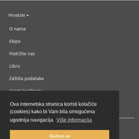
Hrvatski
O nama
Ekipa
Podržite nas
Libro
Zaštita podataka
Uvjeti korištenja
Kontaktiraj nas
Ova internetska stranica koristi kolačiće
(cookies) kako bi Vam bila omogućena
ugodnija navigacija.
Više informacija
Slažem se