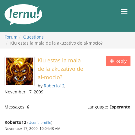
Skip
to
Men
the
content
Forum
Questions
Kiu estas la mala de la akuzativo de al-mocio?
Kiu estas la mala
Reply
de la akuzativo de
al-mocio?
by
Roberto12
,
November 17, 2009
Messages:
6
Language:
Esperanto
Roberto12
(
User's profile
)
November 17, 2009, 10:04:43 AM