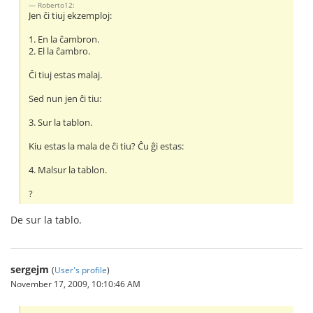
Roberto12:
Jen ĉi tiuj ekzemploj:
1. En la ĉambron.
2. El la ĉambro.
Ĉi tiuj estas malaj.
Sed nun jen ĉi tiu:
3. Sur la tablon.
Kiu estas la mala de ĉi tiu? Ĉu ĝi estas:
4. Malsur la tablon.
?
De sur la tablo.
sergejm
(
User's profile
)
November 17, 2009, 10:10:46 AM