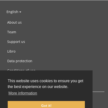
English
About us
Team
Support us
Libro
Data protection
Conditions of use
Contact us
This website uses cookies to ensure you get
the best experience on our website.
More information
Got it!