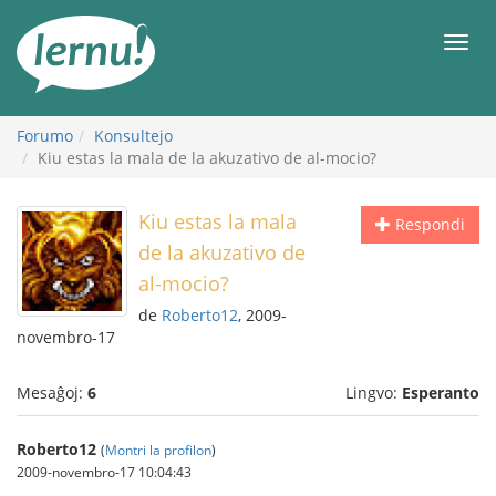
Al
la
Men
enhavo
Forumo
Konsultejo
Kiu estas la mala de la akuzativo de al-mocio?
Kiu estas la mala
Respondi
de la akuzativo de
al-mocio?
de
Roberto12
, 2009-
novembro-17
Mesaĝoj:
6
Lingvo:
Esperanto
Roberto12
(
Montri la profilon
)
2009-novembro-17 10:04:43