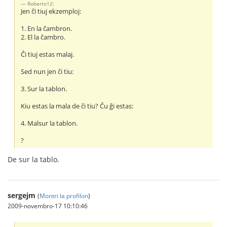
Roberto12:
Jen ĉi tiuj ekzemploj:
1. En la ĉambron.
2. El la ĉambro.
Ĉi tiuj estas malaj.
Sed nun jen ĉi tiu:
3. Sur la tablon.
Kiu estas la mala de ĉi tiu? Ĉu ĝi estas:
4. Malsur la tablon.
?
De sur la tablo.
sergejm
(
Montri la profilon
)
2009-novembro-17 10:10:46