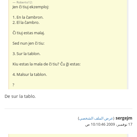
Roberto12:
Jen ĉi tiuj ekzemploj:
1. En la ĉambron.
2. El la ĉambro.
Ĉi tiuj estas malaj.
Sed nun jen ĉi tiu:
3. Sur la tablon.
Kiu estas la mala de ĉi tiu? Ĉu ĝi estas:
4. Malsur la tablon.
?
De sur la tablo.
sergejm
(
عرض الملف الشخصي
)
17 نوفمبر، 2009 10:10:46 ص