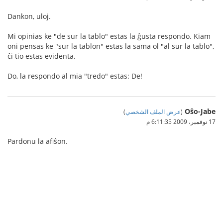
Dankon, uloj.
Mi opinias ke "de sur la tablo" estas la ĝusta respondo. Kiam
oni pensas ke "sur la tablon" estas la sama ol "al sur la tablo",
ĉi tio estas evidenta.
Do, la respondo al mia "tredo" estas: De!
Oŝo-Jabe
(
عرض الملف الشخصي
)
17 نوفمبر، 2009 6:11:35 م
Pardonu la afiŝon.