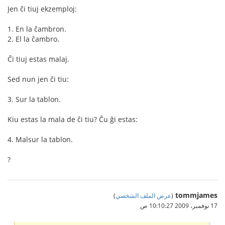
Jen ĉi tiuj ekzemploj:
1. En la ĉambron.
2. El la ĉambro.
Ĉi tiuj estas malaj.
Sed nun jen ĉi tiu:
3. Sur la tablon.
Kiu estas la mala de ĉi tiu? Ĉu ĝi estas:
4. Malsur la tablon.
?
tommjames
(
عرض الملف الشخصي
)
17 نوفمبر، 2009 10:10:27 ص