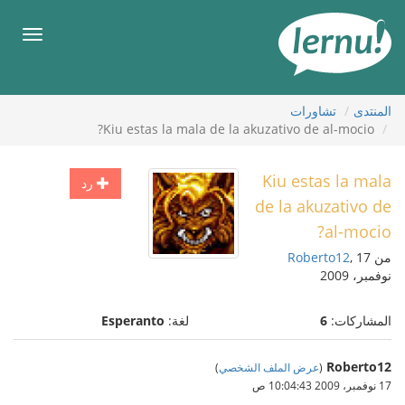
لى
لمحتويات
قائمة
طعام
المنتدى
تشاورات
Kiu estas la mala de la akuzativo de al-mocio?
Kiu estas la mala
رد
de la akuzativo de
al-mocio?
من
, 17
Roberto12
نوفمبر، 2009
المشاركات:
6
لغة:
Esperanto
Roberto12
(
عرض الملف الشخصي
)
17 نوفمبر، 2009 10:04:43 ص