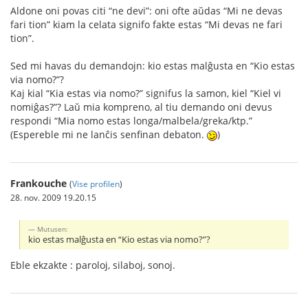
Aldone oni povas citi “ne devi”: oni ofte aŭdas “Mi ne devas
fari tion” kiam la celata signifo fakte estas “Mi devas ne fari
tion”.
Sed mi havas du demandojn: kio estas malĝusta en “Kio estas
via nomo?”?
Kaj kial “Kia estas via nomo?” signifus la samon, kiel “Kiel vi
nomiĝas?”? Laŭ mia kompreno, al tiu demando oni devus
respondi “Mia nomo estas longa/malbela/greka/ktp.”
(Espereble mi ne lanĉis senfinan debaton.
)
Frankouche
(
Vise profilen
)
28. nov. 2009 19.20.15
Mutusen:
kio estas malĝusta en “Kio estas via nomo?”?
Eble ekzakte : paroloj, silaboj, sonoj.