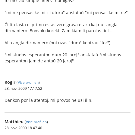
formo- aŭ simple "kiel vi nomiĝas?"
"mi ne pensas ke mi + futuro" anstataŭ "mi pensas ke mi ne"
Ĉi tiu lasta esprimo estas vere grava eraro kaj nur angla
dirmaniero. Bonvolu korekti Zam kiam li parolas tiel...
Alia angla dirmaniero (oni uzas "dum" kontraú "for")
"mi studas esperanton dum 20 jaroj" anstataú "mi studas
esperanton jam de antaŭ 20 jaroj"
Rogir
(
Vise profilen
)
28. nov. 2009 17.17.52
Dankon por la atentoj, mi provos ne uzi ilin.
Matthieu
(
Vise profilen
)
28. nov. 2009 18.47.40