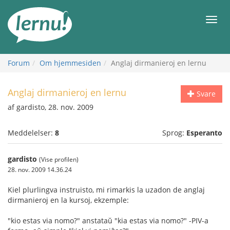
Til
indholdet
Men
Forum
Om hjemmesiden
Anglaj dirmanieroj en lernu
Anglaj dirmanieroj en lernu
Svare
af gardisto, 28. nov. 2009
Meddelelser:
8
Sprog:
Esperanto
gardisto
(Vise profilen)
28. nov. 2009 14.36.24
Kiel plurlingva instruisto, mi rimarkis la uzadon de anglaj
dirmanieroj en la kursoj, ekzemple:
"kio estas via nomo?" anstataŭ "kia estas via nomo?" -PIV-a