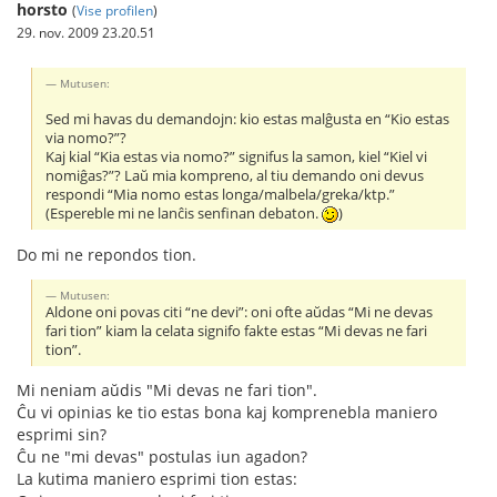
horsto
(
Vise profilen
)
29. nov. 2009 23.20.51
Mutusen:
Sed mi havas du demandojn: kio estas malĝusta en “Kio estas
via nomo?”?
Kaj kial “Kia estas via nomo?” signifus la samon, kiel “Kiel vi
nomiĝas?”? Laŭ mia kompreno, al tiu demando oni devus
respondi “Mia nomo estas longa/malbela/greka/ktp.”
(Espereble mi ne lanĉis senfinan debaton.
)
Do mi ne repondos tion.
Mutusen:
Aldone oni povas citi “ne devi”: oni ofte aŭdas “Mi ne devas
fari tion” kiam la celata signifo fakte estas “Mi devas ne fari
tion”.
Mi neniam aŭdis "Mi devas ne fari tion".
Ĉu vi opinias ke tio estas bona kaj komprenebla maniero
esprimi sin?
Ĉu ne "mi devas" postulas iun agadon?
La kutima maniero esprimi tion estas: