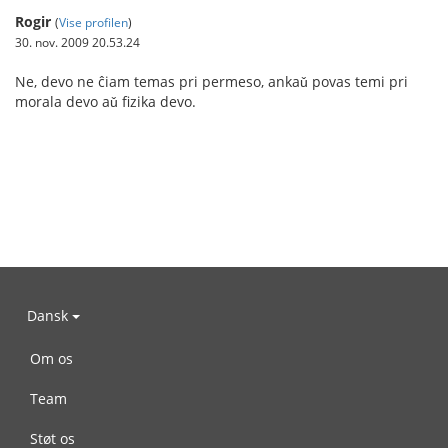
Rogir
(
Vise profilen
)
30. nov. 2009 20.53.24
Ne, devo ne ĉiam temas pri permeso, ankaǔ povas temi pri
morala devo aǔ fizika devo.
Dansk
Om os
Team
Støt os