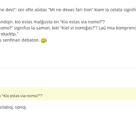
ne devi”: oni ofte aŭdas “Mi ne devas fari tion” kiam la celata signif
dojn: kio estas malĝusta en “Kio estas via nomo?”?
a nomo?” signifus la samon, kiel “Kiel vi nomiĝas?”? Laŭ mia kompr
eka/ktp.”
is senfinan debaton.
)
n “Kio estas via nomo?”?
silaboj, sonoj.