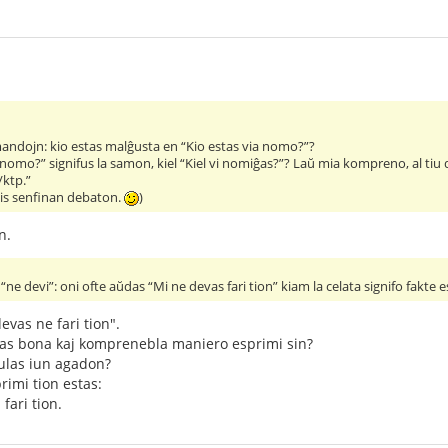
ndojn: kio estas malĝusta en “Kio estas via nomo?”?
via nomo?” signifus la samon, kiel “Kiel vi nomiĝas?”? Laŭ mia kompreno, al 
ktp.”
ĉis senfinan debaton.
)
n.
“ne devi”: oni ofte aŭdas “Mi ne devas fari tion” kiam la celata signifo fakte e
vas ne fari tion".
stas bona kaj komprenebla maniero esprimi sin?
ulas iun agadon?
imi tion estas:
fari tion.