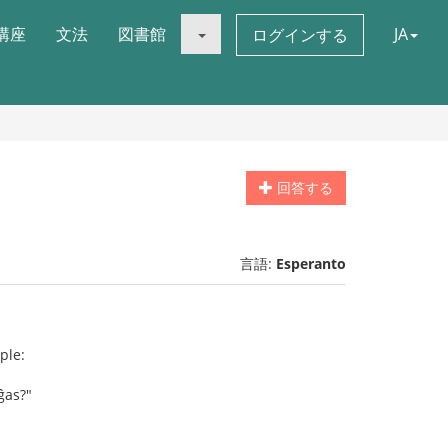
講座
文法
図書館
JA
ログインする
回答する
言語:
Esperanto
ple:
ĝas?"