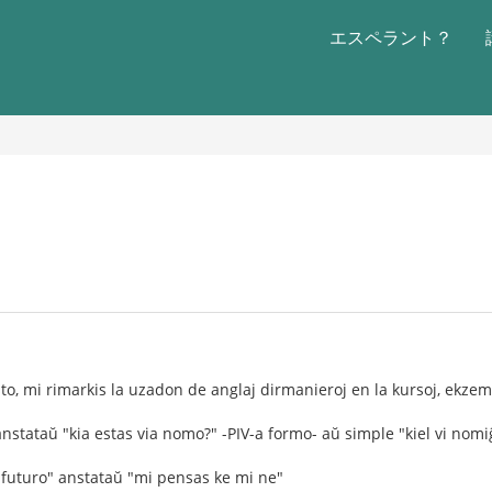
エスペラント？
isto, mi rimarkis la uzadon de anglaj dirmanieroj en la kursoj, ekzem
anstataŭ "kia estas via nomo?" -PIV-a formo- aŭ simple "kiel vi nomi
 futuro" anstataŭ "mi pensas ke mi ne"