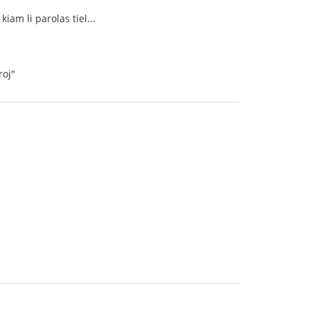
iam li parolas tiel...
roj"