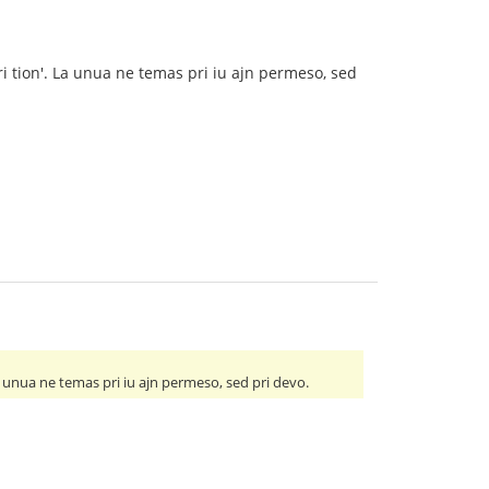
ari tion'. La unua ne temas pri iu ajn permeso, sed
 La unua ne temas pri iu ajn permeso, sed pri devo.