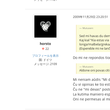
2009年11月29日 23:20:51
Mutusen:
Sed mi havas du dema
Kaj kial “Kia estas 
horsto
longa/malbela/greka/
(Espereble mi ne lan
22
プロフィールを表示
Do mi ne repondos tio
国: ドイツ
メッセージ: 2109
Mutusen:
Aldone oni povas citi 
Mi neniam aŭdis "Mi de
Ĉu vi opinias ke tio e
Ĉu ne "mi devas" post
La kutima maniero espr
Oni ne permesas al mi 