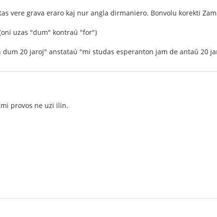
tas vere grava eraro kaj nur angla dirmaniero. Bonvolu korekti Zam k
(oni uzas "dum" kontraú "for")
 dum 20 jaroj" anstataú "mi studas esperanton jam de antaŭ 20 ja
mi provos ne uzi ilin.