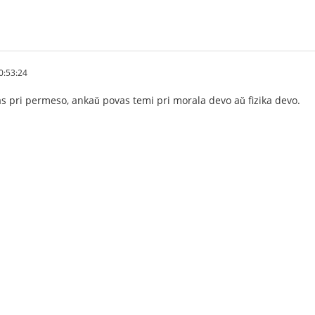
0:53:24
s pri permeso, ankaǔ povas temi pri morala devo aǔ fizika devo.