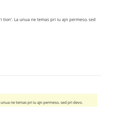
ari tion'. La unua ne temas pri iu ajn permeso, sed
 La unua ne temas pri iu ajn permeso, sed pri devo.