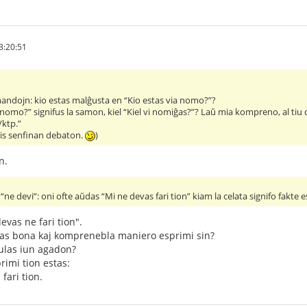
3:20:51
ndojn: kio estas malĝusta en “Kio estas via nomo?”?
via nomo?” signifus la samon, kiel “Kiel vi nomiĝas?”? Laŭ mia kompreno, al 
ktp.”
ĉis senfinan debaton.
)
n.
“ne devi”: oni ofte aŭdas “Mi ne devas fari tion” kiam la celata signifo fakte e
vas ne fari tion".
stas bona kaj komprenebla maniero esprimi sin?
ulas iun agadon?
imi tion estas:
fari tion.