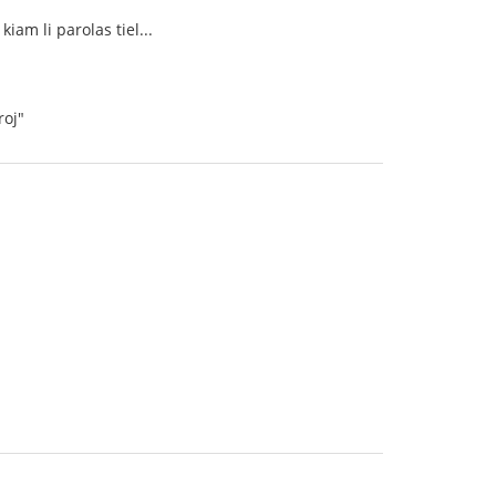
iam li parolas tiel...
roj"