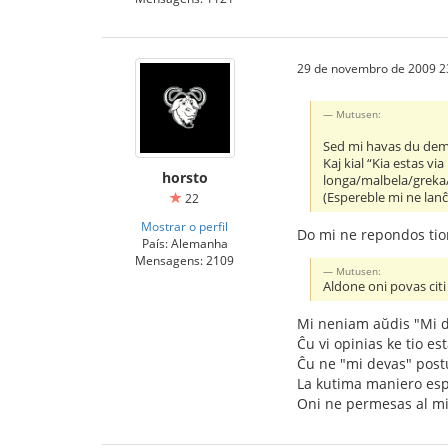
29 de novembro de 2009 2
Mutusen:
Sed mi havas du dema
Kaj kial “Kia estas 
horsto
longa/malbela/greka/
(Espereble mi ne lan
22
Mostrar o perfil
Do mi ne repondos tio
País: Alemanha
Mensagens: 2109
Mutusen:
Aldone oni povas citi 
Mi neniam aŭdis "Mi de
Ĉu vi opinias ke tio e
Ĉu ne "mi devas" post
La kutima maniero espr
Oni ne permesas al mi 