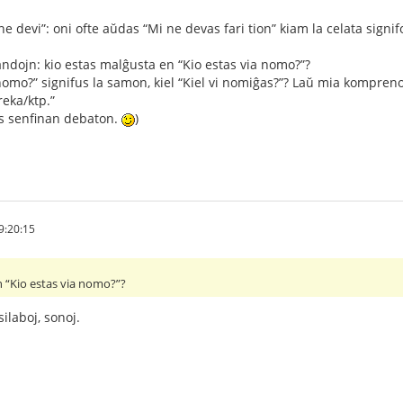
ne devi”: oni ofte aŭdas “Mi ne devas fari tion” kiam la celata signif
dojn: kio estas malĝusta en “Kio estas via nomo?”?
a nomo?” signifus la samon, kiel “Kiel vi nomiĝas?”? Laŭ mia kompr
eka/ktp.”
is senfinan debaton.
)
9:20:15
n “Kio estas via nomo?”?
silaboj, sonoj.