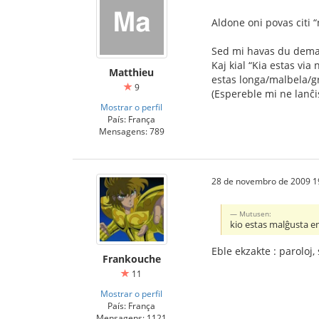
Aldone oni povas citi “
Sed mi havas du deman
Kaj kial “Kia estas vi
Matthieu
estas longa/malbela/gr
9
(Espereble mi ne lanĉ
Mostrar o perfil
País: França
Mensagens: 789
28 de novembro de 2009 1
Mutusen:
kio estas malĝusta e
Eble ekzakte : paroloj, 
Frankouche
11
Mostrar o perfil
País: França
Mensagens: 1121