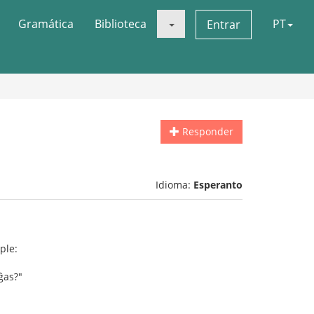
Gramática
Biblioteca
PT
Entrar
Responder
Idioma:
Esperanto
ple:
ĝas?"