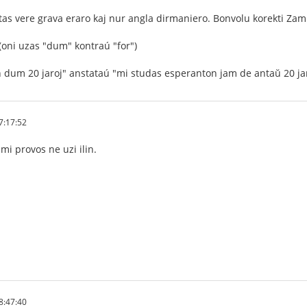
tas vere grava eraro kaj nur angla dirmaniero. Bonvolu korekti Zam k
(oni uzas "dum" kontraú "for")
 dum 20 jaroj" anstataú "mi studas esperanton jam de antaŭ 20 ja
7:17:52
mi provos ne uzi ilin.
8:47:40