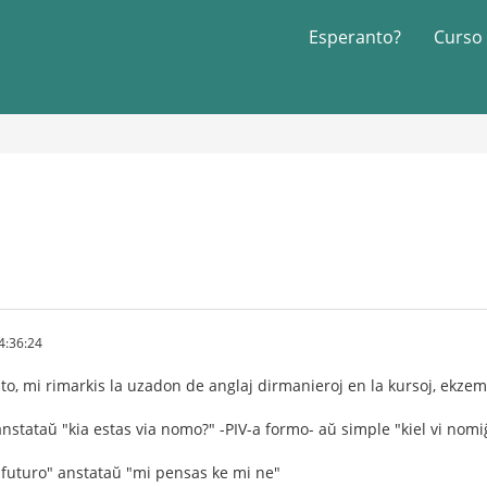
Esperanto?
Curso
4:36:24
isto, mi rimarkis la uzadon de anglaj dirmanieroj en la kursoj, ekzem
anstataŭ "kia estas via nomo?" -PIV-a formo- aŭ simple "kiel vi nomi
 futuro" anstataŭ "mi pensas ke mi ne"