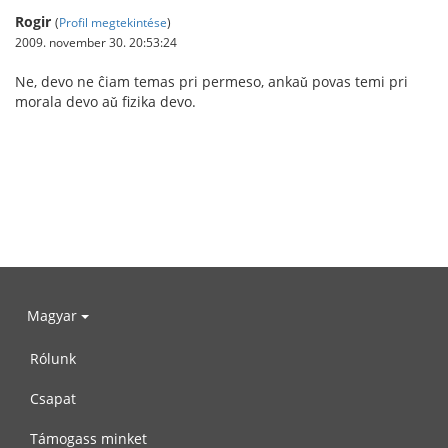
Rogir
(
Profil megtekintése
)
2009. november 30. 20:53:24
Ne, devo ne ĉiam temas pri permeso, ankaǔ povas temi pri
morala devo aǔ fizika devo.
Magyar
Rólunk
Csapat
Támogass minket