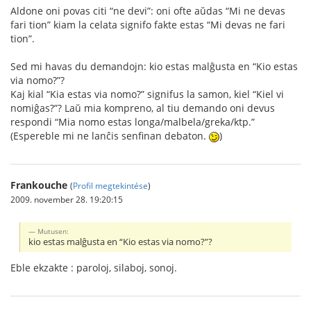
Aldone oni povas citi “ne devi”: oni ofte aŭdas “Mi ne devas
fari tion” kiam la celata signifo fakte estas “Mi devas ne fari
tion”.
Sed mi havas du demandojn: kio estas malĝusta en “Kio estas
via nomo?”?
Kaj kial “Kia estas via nomo?” signifus la samon, kiel “Kiel vi
nomiĝas?”? Laŭ mia kompreno, al tiu demando oni devus
respondi “Mia nomo estas longa/malbela/greka/ktp.”
(Espereble mi ne lanĉis senfinan debaton.
)
Frankouche
(
Profil megtekintése
)
2009. november 28. 19:20:15
Mutusen:
kio estas malĝusta en “Kio estas via nomo?”?
Eble ekzakte : paroloj, silaboj, sonoj.