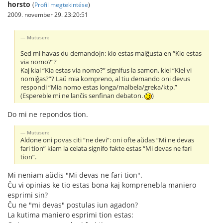
horsto
(
Profil megtekintése
)
2009. november 29. 23:20:51
Mutusen:
Sed mi havas du demandojn: kio estas malĝusta en “Kio estas
via nomo?”?
Kaj kial “Kia estas via nomo?” signifus la samon, kiel “Kiel vi
nomiĝas?”? Laŭ mia kompreno, al tiu demando oni devus
respondi “Mia nomo estas longa/malbela/greka/ktp.”
(Espereble mi ne lanĉis senfinan debaton.
)
Do mi ne repondos tion.
Mutusen:
Aldone oni povas citi “ne devi”: oni ofte aŭdas “Mi ne devas
fari tion” kiam la celata signifo fakte estas “Mi devas ne fari
tion”.
Mi neniam aŭdis "Mi devas ne fari tion".
Ĉu vi opinias ke tio estas bona kaj komprenebla maniero
esprimi sin?
Ĉu ne "mi devas" postulas iun agadon?
La kutima maniero esprimi tion estas: