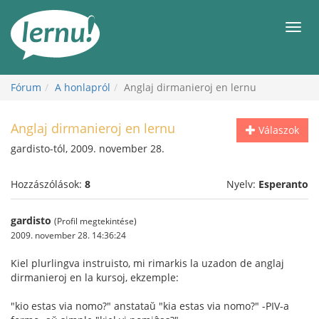
Tartalom
Men
Fórum
A honlapról
Anglaj dirmanieroj en lernu
Anglaj dirmanieroj en lernu
Válaszok
gardisto-tól, 2009. november 28.
Hozzászólások:
8
Nyelv:
Esperanto
gardisto
(Profil megtekintése)
2009. november 28. 14:36:24
Kiel plurlingva instruisto, mi rimarkis la uzadon de anglaj
dirmanieroj en la kursoj, ekzemple:
"kio estas via nomo?" anstataŭ "kia estas via nomo?" -PIV-a