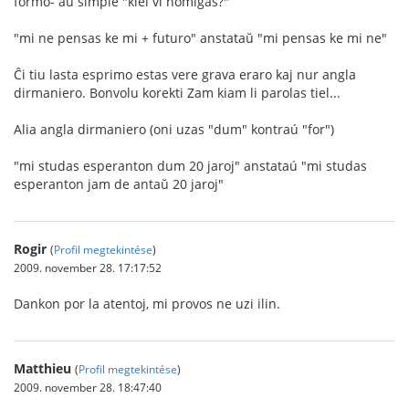
formo- aŭ simple "kiel vi nomiĝas?"
"mi ne pensas ke mi + futuro" anstataŭ "mi pensas ke mi ne"
Ĉi tiu lasta esprimo estas vere grava eraro kaj nur angla
dirmaniero. Bonvolu korekti Zam kiam li parolas tiel...
Alia angla dirmaniero (oni uzas "dum" kontraú "for")
"mi studas esperanton dum 20 jaroj" anstataú "mi studas
esperanton jam de antaŭ 20 jaroj"
Rogir
(
Profil megtekintése
)
2009. november 28. 17:17:52
Dankon por la atentoj, mi provos ne uzi ilin.
Matthieu
(
Profil megtekintése
)
2009. november 28. 18:47:40