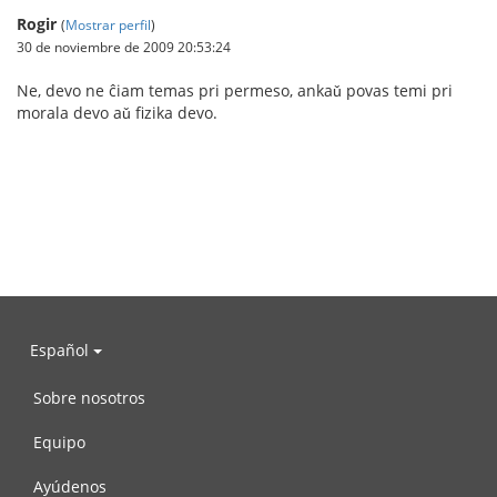
Rogir
(
Mostrar perfil
)
30 de noviembre de 2009 20:53:24
Ne, devo ne ĉiam temas pri permeso, ankaǔ povas temi pri
morala devo aǔ fizika devo.
Español
Sobre nosotros
Equipo
Ayúdenos