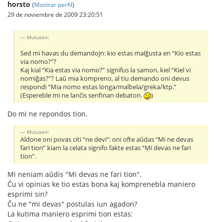
horsto
(
Mostrar perfil
)
29 de noviembre de 2009 23:20:51
Mutusen:
Sed mi havas du demandojn: kio estas malĝusta en “Kio estas
via nomo?”?
Kaj kial “Kia estas via nomo?” signifus la samon, kiel “Kiel vi
nomiĝas?”? Laŭ mia kompreno, al tiu demando oni devus
respondi “Mia nomo estas longa/malbela/greka/ktp.”
(Espereble mi ne lanĉis senfinan debaton.
)
Do mi ne repondos tion.
Mutusen:
Aldone oni povas citi “ne devi”: oni ofte aŭdas “Mi ne devas
fari tion” kiam la celata signifo fakte estas “Mi devas ne fari
tion”.
Mi neniam aŭdis "Mi devas ne fari tion".
Ĉu vi opinias ke tio estas bona kaj komprenebla maniero
esprimi sin?
Ĉu ne "mi devas" postulas iun agadon?
La kutima maniero esprimi tion estas: