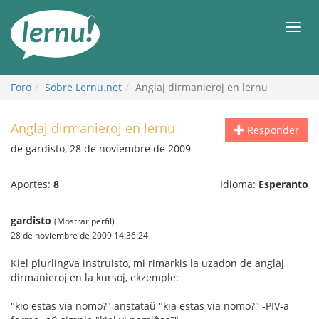
Contenido
Men
Foro
Sobre Lernu.net
Anglaj dirmanieroj en lernu
Anglaj dirmanieroj en lernu
Responder
de gardisto, 28 de noviembre de 2009
Aportes:
8
Idioma:
Esperanto
gardisto
(Mostrar perfil)
28 de noviembre de 2009 14:36:24
Kiel plurlingva instruisto, mi rimarkis la uzadon de anglaj
dirmanieroj en la kursoj, ekzemple:
"kio estas via nomo?" anstataŭ "kia estas via nomo?" -PIV-a