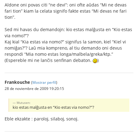
Aldone oni povas citi “ne devi”: oni ofte aŭdas “Mi ne devas
fari tion” kiam la celata signifo fakte estas “Mi devas ne fari
tion”.
Sed mi havas du demandojn: kio estas malĝusta en “Kio estas
via nomo?”?
Kaj kial “Kia estas via nomo?” signifus la samon, kiel “Kiel vi
nomiĝas?”? Laŭ mia kompreno, al tiu demando oni devus
respondi “Mia nomo estas longa/malbela/greka/ktp.”
(Espereble mi ne lanĉis senfinan debaton.
)
Frankouche
(
Mostrar perfil
)
28 de noviembre de 2009 19:20:15
Mutusen:
kio estas malĝusta en “Kio estas via nomo?”?
Eble ekzakte : paroloj, silaboj, sonoj.