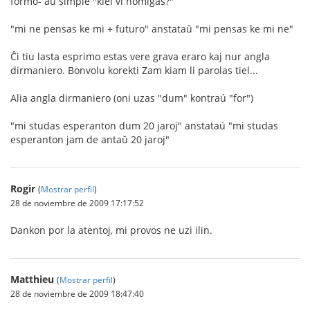
formo- aŭ simple "kiel vi nomiĝas?"
"mi ne pensas ke mi + futuro" anstataŭ "mi pensas ke mi ne"
Ĉi tiu lasta esprimo estas vere grava eraro kaj nur angla
dirmaniero. Bonvolu korekti Zam kiam li parolas tiel...
Alia angla dirmaniero (oni uzas "dum" kontraú "for")
"mi studas esperanton dum 20 jaroj" anstataú "mi studas
esperanton jam de antaŭ 20 jaroj"
Rogir
(
Mostrar perfil
)
28 de noviembre de 2009 17:17:52
Dankon por la atentoj, mi provos ne uzi ilin.
Matthieu
(
Mostrar perfil
)
28 de noviembre de 2009 18:47:40