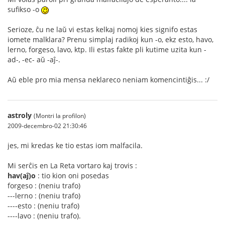
sufikso -o
Serioze, ĉu ne laŭ vi estas kelkaj nomoj kies signifo estas
iomete malklara? Prenu simplaj radikoj kun -o, ekz esto, havo,
lerno, forgeso, lavo, ktp. Ili estas fakte pli kutime uzita kun -
ad-, -ec- aŭ -aĵ-.
Aŭ eble pro mia mensa neklareco neniam komencintiĝis... :/
astroly
(Montri la profilon)
2009-decembro-02 21:30:46
jes, mi kredas ke tio estas iom malfacila.
Mi serĉis en La Reta vortaro kaj trovis :
hav(aĵ)o
: tio kion oni posedas
forgeso : (neniu trafo)
---lerno : (neniu trafo)
----esto : (neniu trafo)
----lavo : (neniu trafo).