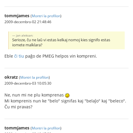
tommjames
(
Montri la profilon
)
2009-decembro-02 21:48:46
jan aleksan:
Serioze, ĉu ne laŭ vi estas kelkaj nomoj kies signifo estas
iomete malklara?
Eble
ĉi tiu
paĝo de PMEG helpos vin kompreni.
okratz
(
Montri la profilon
)
2009-decembro-03 10:05:30
Ne, nun mi ne plu komprenas
Mi komprenis nun ke "belo" signifas kaj "belaĵo" kaj "beleco".
Ĉu mi pravas?
tommjames
(
Montri la profilon
)