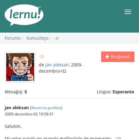
Al
la
Men
enhavo
Forumo
Konsultejo
-o
-o
Respondi
de
jan aleksan
, 2009-
decembro-02
Mesaĝoj:
5
Lingvo:
Esperanto
jan aleksan
(
Montri la profilon
)
2009-decembro-02 19:58:31
Saluton,
Mi volas paroli pri granda malfacilaĵo de esperanto...: la