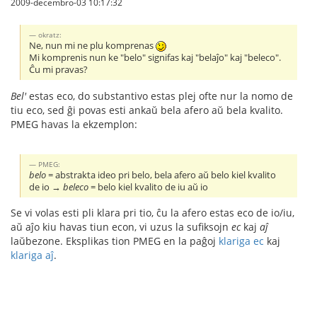
2009-decembro-03 10:17:32
okratz:
Ne, nun mi ne plu komprenas
Mi komprenis nun ke "belo" signifas kaj "belaĵo" kaj "beleco".
Ĉu mi pravas?
Bel'
estas eco, do substantivo estas plej ofte nur la nomo de
tiu eco, sed ĝi povas esti ankaŭ bela afero aŭ bela kvalito.
PMEG havas la ekzemplon:
PMEG:
belo
= abstrakta ideo pri belo, bela afero aŭ belo kiel kvalito
de io →
beleco
= belo kiel kvalito de iu aŭ io
Se vi volas esti pli klara pri tio, ĉu la afero estas eco de io/iu,
aŭ aĵo kiu havas tiun econ, vi uzus la sufiksojn
ec
kaj
aĵ
laŭbezone. Eksplikas tion PMEG en la paĝoj
klariga ec
kaj
klariga aĵ
.