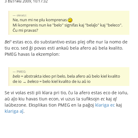
3 ธันวาคม 2009, 10:17:32
okratz:
Ne, nun mi ne plu komprenas
Mi komprenis nun ke "belo" signifas kaj "belaĵo" kaj "beleco".
Ĉu mi pravas?
Bel'
estas eco, do substantivo estas plej ofte nur la nomo de
tiu eco, sed ĝi povas esti ankaŭ bela afero aŭ bela kvalito.
PMEG havas la ekzemplon:
PMEG:
belo
= abstrakta ideo pri belo, bela afero aŭ belo kiel kvalito
de io →
beleco
= belo kiel kvalito de iu aŭ io
Se vi volas esti pli klara pri tio, ĉu la afero estas eco de io/iu,
aŭ aĵo kiu havas tiun econ, vi uzus la sufiksojn
ec
kaj
aĵ
laŭbezone. Eksplikas tion PMEG en la paĝoj
klariga ec
kaj
klariga aĵ
.