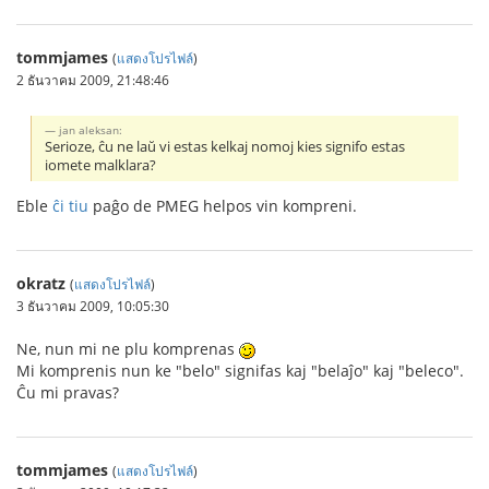
tommjames
(
แสดงโปรไฟล์
)
2 ธันวาคม 2009, 21:48:46
jan aleksan:
Serioze, ĉu ne laŭ vi estas kelkaj nomoj kies signifo estas
iomete malklara?
Eble
ĉi tiu
paĝo de PMEG helpos vin kompreni.
okratz
(
แสดงโปรไฟล์
)
3 ธันวาคม 2009, 10:05:30
Ne, nun mi ne plu komprenas
Mi komprenis nun ke "belo" signifas kaj "belaĵo" kaj "beleco".
Ĉu mi pravas?
tommjames
(
แสดงโปรไฟล์
)