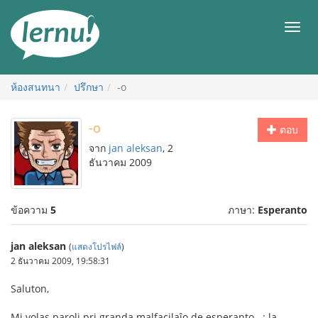
ไป
ยัง
เมนู
สารบัญ
ห้องสนทนา
ปรึกษา
-o
-o
ตอบ
จาก
jan aleksan
, 2
ธันวาคม 2009
ข้อความ
5
ภาษา:
Esperanto
jan aleksan
(
แสดงโปรไฟล์
)
2 ธันวาคม 2009, 19:58:31
Saluton,
Mi volas paroli pri granda malfacilaĵo de esperanto...: la