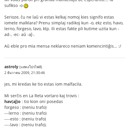
sufikso -o
Serioze, ĉu ne laŭ vi estas kelkaj nomoj kies signifo estas
iomete malklara? Prenu simplaj radikoj kun -o, ekz esto, havo,
lerno, forgeso, lavo, ktp. Ili estas fakte pli kutime uzita kun -
ad-, -ec- aŭ -aĵ-.
Aŭ eble pro mia mensa neklareco neniam komencintiĝis... :/
astroly
(แสดงโปรไฟล์)
2 ธันวาคม 2009, 21:30:46
jes, mi kredas ke tio estas iom malfacila.
Mi serĉis en La Reta vortaro kaj trovis :
hav(aĵ)o
: tio kion oni posedas
forgeso : (neniu trafo)
---lerno : (neniu trafo)
----esto : (neniu trafo)
----lavo : (neniu trafo).