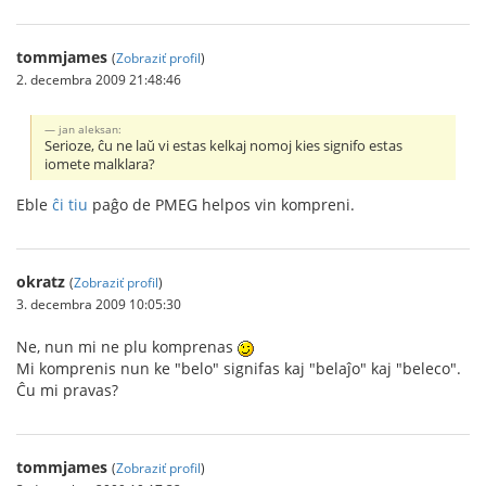
tommjames
(
Zobraziť profil
)
2. decembra 2009 21:48:46
jan aleksan:
Serioze, ĉu ne laŭ vi estas kelkaj nomoj kies signifo estas
iomete malklara?
Eble
ĉi tiu
paĝo de PMEG helpos vin kompreni.
okratz
(
Zobraziť profil
)
3. decembra 2009 10:05:30
Ne, nun mi ne plu komprenas
Mi komprenis nun ke "belo" signifas kaj "belaĵo" kaj "beleco".
Ĉu mi pravas?
tommjames
(
Zobraziť profil
)