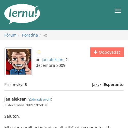
Späť
na
Men
obsah
Fórum
Poradňa
-o
-o
Odpovedať
od
jan aleksan
, 2.
decembra 2009
Príspevky:
5
Jazyk:
Esperanto
jan aleksan
(
Zobraziť profil
)
2. decembra 2009 19:58:31
Saluton,
Mi volas paroli pri granda malfacilaĵo de esperanto...: la