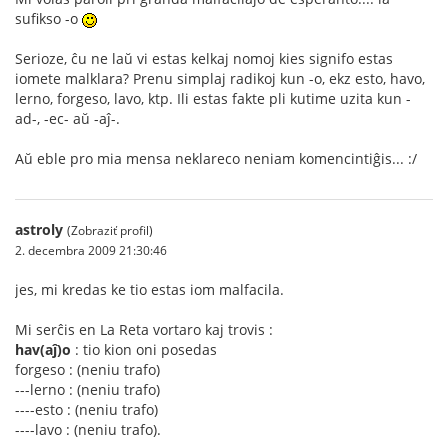
sufikso -o
Serioze, ĉu ne laŭ vi estas kelkaj nomoj kies signifo estas
iomete malklara? Prenu simplaj radikoj kun -o, ekz esto, havo,
lerno, forgeso, lavo, ktp. Ili estas fakte pli kutime uzita kun -
ad-, -ec- aŭ -aĵ-.
Aŭ eble pro mia mensa neklareco neniam komencintiĝis... :/
astroly
(Zobraziť profil)
2. decembra 2009 21:30:46
jes, mi kredas ke tio estas iom malfacila.
Mi serĉis en La Reta vortaro kaj trovis :
hav(aĵ)o
: tio kion oni posedas
forgeso : (neniu trafo)
---lerno : (neniu trafo)
----esto : (neniu trafo)
----lavo : (neniu trafo).