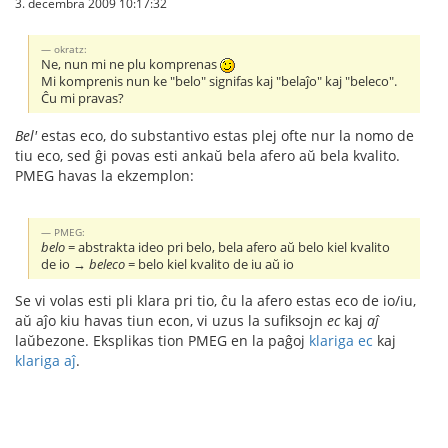
3. decembra 2009 10:17:32
okratz:
Ne, nun mi ne plu komprenas
Mi komprenis nun ke "belo" signifas kaj "belaĵo" kaj "beleco".
Ĉu mi pravas?
Bel'
estas eco, do substantivo estas plej ofte nur la nomo de
tiu eco, sed ĝi povas esti ankaŭ bela afero aŭ bela kvalito.
PMEG havas la ekzemplon:
PMEG:
belo
= abstrakta ideo pri belo, bela afero aŭ belo kiel kvalito
de io →
beleco
= belo kiel kvalito de iu aŭ io
Se vi volas esti pli klara pri tio, ĉu la afero estas eco de io/iu,
aŭ aĵo kiu havas tiun econ, vi uzus la sufiksojn
ec
kaj
aĵ
laŭbezone. Eksplikas tion PMEG en la paĝoj
klariga ec
kaj
klariga aĵ
.