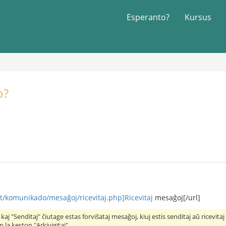
Esperanto?
Kursus
o?
et/komunikado/mesaĝoj/ricevitaj.php]Ricevitaj
mesaĝoj[/url]
j" kaj "Senditaj" ĉiutage estas forviŝataj mesaĝoj, kiuj estis senditaj aŭ ricevita
la keston "Arkivigitaj".