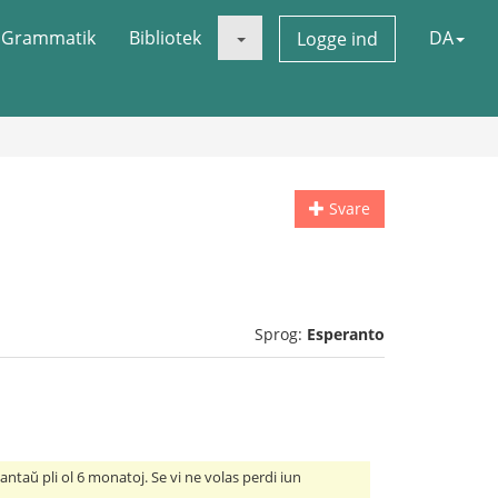
Grammatik
Bibliotek
DA
Logge ind
Svare
Sprog:
Esperanto
j antaŭ pli ol 6 monatoj. Se vi ne volas perdi iun