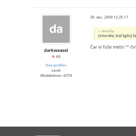
30. dec. 2009 12.35.17
dimicĥp:
(interalie, kial ligiloj
Ĉar vi fuŝe metis "" ĉi
darkweasel
69
Vise profilen
Land:
Meddelelser: 6374