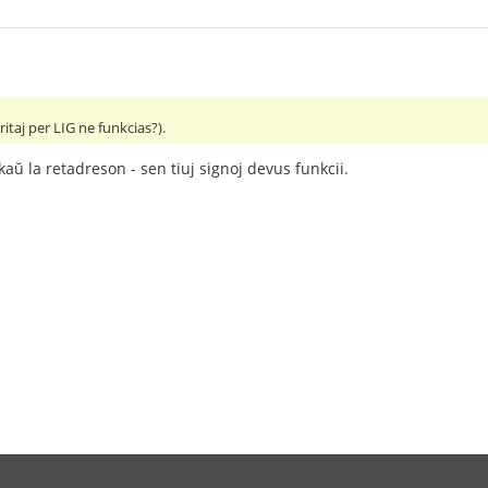
 faritaj per LIG ne funkcias?).
rkaŭ la retadreson - sen tiuj signoj devus funkcii.