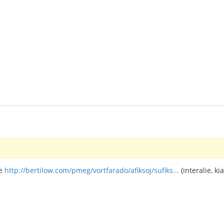
ĉe
http://bertilow.com/pmeg/vortfarado/afiksoj/sufiks...
(interalie, kia