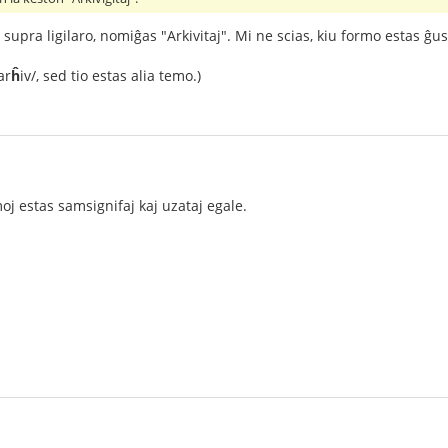
a supra ligilaro, nomiĝas "Arkivitaj". Mi ne scias, kiu formo estas 
ar
ĥ
iv/, sed tio estas alia temo.)
 estas samsignifaj kaj uzataj egale.