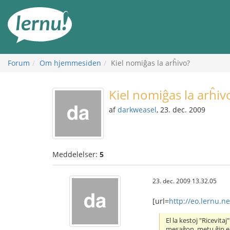
Til
indholdet
Forum
Om hjemmesiden
Kiel nomiĝas la arĥivo?
Kiel nomiĝas la arĥiv
af
darkweasel
, 23. dec. 2009
Meddelelser:
5
23. dec. 2009 13.32.05
[url=
http://eo.lernu.n
El la kestoj "Ricevita
mesaĝon, metu ĝin en 