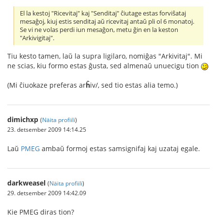
El la kestoj "Ricevitaj" kaj "Senditaj" ĉiutage estas forviŝataj
mesaĝoj, kiuj estis senditaj aŭ ricevitaj antaŭ pli ol 6 monatoj.
Se vi ne volas perdi iun mesaĝon, metu ĝin en la keston
"Arkivigitaj".
Tiu kesto tamen, laŭ la supra ligilaro, nomiĝas "Arkivitaj". Mi
ne scias, kiu formo estas ĝusta, sed almenaŭ unuecigu tion
(Mi ĉiuokaze preferas ar
ĥ
iv/, sed tio estas alia temo.)
dimichxp
(
Näita profiili
)
23. detsember 2009 14:14.25
Laŭ
PMEG
ambaŭ formoj estas samsignifaj kaj uzataj egale.
darkweasel
(
Näita profiili
)
29. detsember 2009 14:42.09
Kie PMEG diras tion?