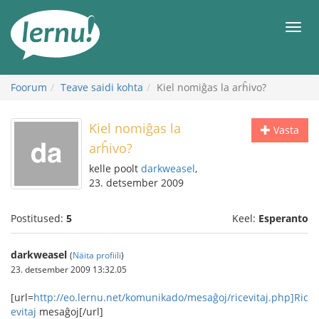
Sisu
juurde
Men
Foorum
Teave saidi kohta
Kiel nomiĝas la arĥivo?
Kiel nomiĝas la
Vasta
arĥivo?
kelle poolt
darkweasel
,
23. detsember 2009
Postitused:
5
Keel:
Esperanto
darkweasel
(
Näita profiili
)
23. detsember 2009 13:32.05
[url=
http://eo.lernu.net/komunikado/mesaĝoj/ricevitaj.php]Ric
evitaj
mesaĝoj[/url]