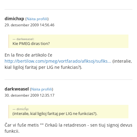
dimichxp
(
Näita profiili
)
29. detsember 2009 14:56.46
darkweasel:
Kie PMEG diras tion?
En la fino de artikolo ĉe
http://bertilow.com/pmeg/vortfarado/afiksoj/sufiks...
(interalie,
kial ligiloj faritaj per LIG ne funkcias?).
darkweasel
(
Näita profiili
)
30. detsember 2009 12:35.17
dimicĥp:
(interalie, kial ligiloj faritaj per LIG ne funkcias?).
Ĉar vi fuŝe metis "" ĉirkaŭ la retadreson - sen tiuj signoj devus
funkcii.