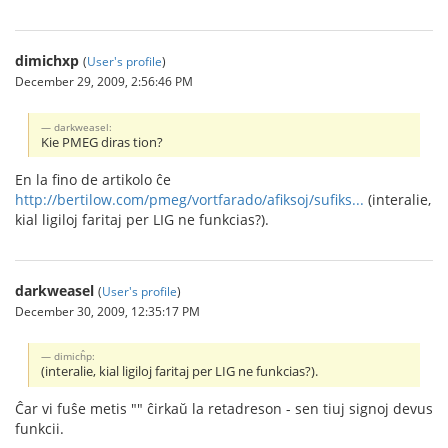
dimichxp
(
User's profile
)
December 29, 2009, 2:56:46 PM
darkweasel:
Kie PMEG diras tion?
En la fino de artikolo ĉe
http://bertilow.com/pmeg/vortfarado/afiksoj/sufiks...
(interalie,
kial ligiloj faritaj per LIG ne funkcias?).
darkweasel
(
User's profile
)
December 30, 2009, 12:35:17 PM
dimicĥp:
(interalie, kial ligiloj faritaj per LIG ne funkcias?).
Ĉar vi fuŝe metis "" ĉirkaŭ la retadreson - sen tiuj signoj devus
funkcii.