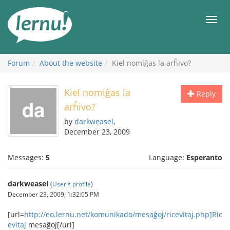
Skip
to
Men
the
content
Forum
About the website
Kiel nomiĝas la arĥivo?
Kiel nomiĝas la
Reply
arĥivo?
by
darkweasel
,
December 23, 2009
Messages:
5
Language:
Esperanto
darkweasel
(
User's profile
)
December 23, 2009, 1:32:05 PM
[url=
http://eo.lernu.net/komunikado/mesaĝoj/ricevitaj.php]Ric
evitaj
mesaĝoj[/url]