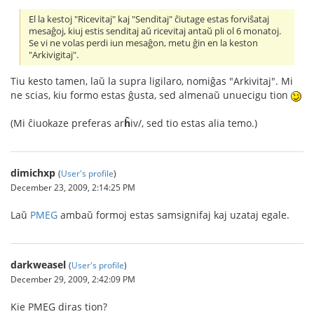
El la kestoj "Ricevitaj" kaj "Senditaj" ĉiutage estas forviŝataj
mesaĝoj, kiuj estis senditaj aŭ ricevitaj antaŭ pli ol 6 monatoj.
Se vi ne volas perdi iun mesaĝon, metu ĝin en la keston
"Arkivigitaj".
Tiu kesto tamen, laŭ la supra ligilaro, nomiĝas "Arkivitaj". Mi
ne scias, kiu formo estas ĝusta, sed almenaŭ unuecigu tion
(Mi ĉiuokaze preferas ar
ĥ
iv/, sed tio estas alia temo.)
dimichxp
(
User's profile
)
December 23, 2009, 2:14:25 PM
Laŭ
PMEG
ambaŭ formoj estas samsignifaj kaj uzataj egale.
darkweasel
(
User's profile
)
December 29, 2009, 2:42:09 PM
Kie PMEG diras tion?