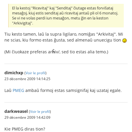
El la kestoj "Ricevitaj" kaj "Senditaj" ĉiutage estas forviŝataj
mesaĝoj, kiuj estis senditaj aŭ ricevitaj antaŭ pli ol 6 monatoj.
Se vi ne volas perdi iun mesaĝon, metu ĝin en la keston
"Arkivigitaj".
Tiu kesto tamen, laŭ la supra ligilaro, nomiĝas "Arkivitaj". Mi
ne scias, kiu formo estas ĝusta, sed almenaŭ unuecigu tion
(Mi ĉiuokaze preferas ar
ĥ
iv/, sed tio estas alia temo.)
dimichxp
(
Voir le profil
)
23 décembre 2009 14:14:25
Laŭ
PMEG
ambaŭ formoj estas samsignifaj kaj uzataj egale.
darkweasel
(
Voir le profil
)
29 décembre 2009 14:42:09
Kie PMEG diras tion?