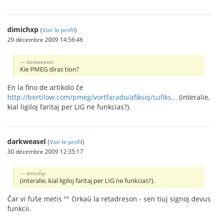
dimichxp
(
Voir le profil
)
29 décembre 2009 14:56:46
darkweasel:
Kie PMEG diras tion?
En la fino de artikolo ĉe
http://bertilow.com/pmeg/vortfarado/afiksoj/sufiks...
(interalie,
kial ligiloj faritaj per LIG ne funkcias?).
darkweasel
(
Voir le profil
)
30 décembre 2009 12:35:17
dimicĥp:
(interalie, kial ligiloj faritaj per LIG ne funkcias?).
Ĉar vi fuŝe metis "" ĉirkaŭ la retadreson - sen tiuj signoj devus
funkcii.