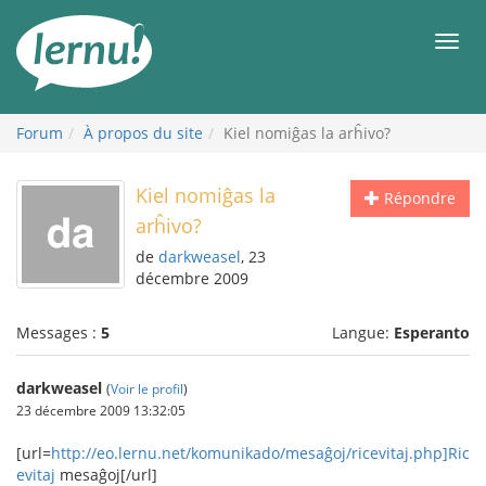
Aller
au
Men
contenu
Forum
À propos du site
Kiel nomiĝas la arĥivo?
Kiel nomiĝas la
Répondre
arĥivo?
de
darkweasel
, 23
décembre 2009
Messages :
5
Langue:
Esperanto
darkweasel
(
Voir le profil
)
23 décembre 2009 13:32:05
[url=
http://eo.lernu.net/komunikado/mesaĝoj/ricevitaj.php]Ric
evitaj
mesaĝoj[/url]