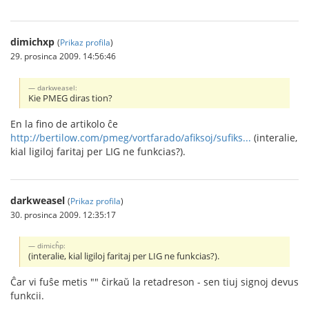
dimichxp
(
Prikaz profila
)
29. prosinca 2009. 14:56:46
darkweasel:
Kie PMEG diras tion?
En la fino de artikolo ĉe
http://bertilow.com/pmeg/vortfarado/afiksoj/sufiks...
(interalie,
kial ligiloj faritaj per LIG ne funkcias?).
darkweasel
(
Prikaz profila
)
30. prosinca 2009. 12:35:17
dimicĥp:
(interalie, kial ligiloj faritaj per LIG ne funkcias?).
Ĉar vi fuŝe metis "" ĉirkaŭ la retadreson - sen tiuj signoj devus
funkcii.