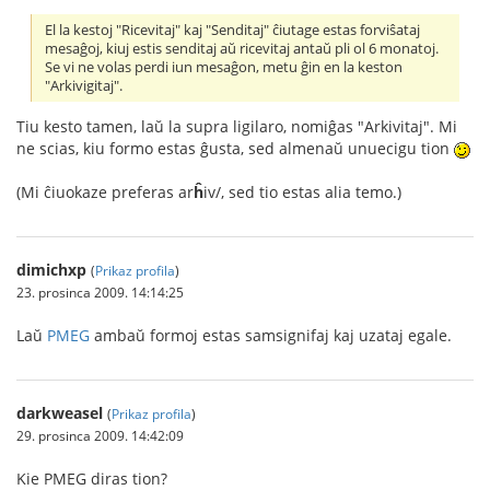
El la kestoj "Ricevitaj" kaj "Senditaj" ĉiutage estas forviŝataj
mesaĝoj, kiuj estis senditaj aŭ ricevitaj antaŭ pli ol 6 monatoj.
Se vi ne volas perdi iun mesaĝon, metu ĝin en la keston
"Arkivigitaj".
Tiu kesto tamen, laŭ la supra ligilaro, nomiĝas "Arkivitaj". Mi
ne scias, kiu formo estas ĝusta, sed almenaŭ unuecigu tion
(Mi ĉiuokaze preferas ar
ĥ
iv/, sed tio estas alia temo.)
dimichxp
(
Prikaz profila
)
23. prosinca 2009. 14:14:25
Laŭ
PMEG
ambaŭ formoj estas samsignifaj kaj uzataj egale.
darkweasel
(
Prikaz profila
)
29. prosinca 2009. 14:42:09
Kie PMEG diras tion?