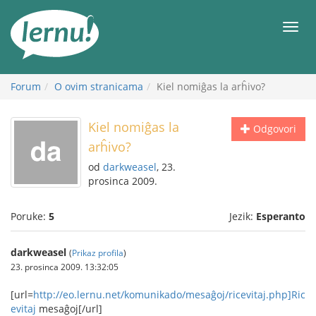
Sadržaj
Meni
Forum
O ovim stranicama
Kiel nomiĝas la arĥivo?
Kiel nomiĝas la
Odgovori
arĥivo?
od
darkweasel
, 23.
prosinca 2009.
Poruke:
5
Jezik:
Esperanto
darkweasel
(
Prikaz profila
)
23. prosinca 2009. 13:32:05
[url=
http://eo.lernu.net/komunikado/mesaĝoj/ricevitaj.php]Ric
evitaj
mesaĝoj[/url]