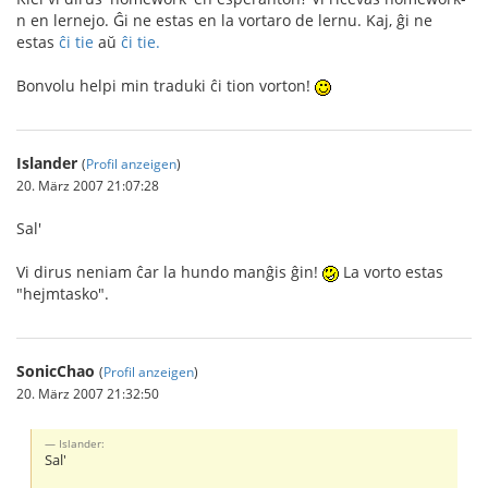
n en lernejo. Ĝi ne estas en la vortaro de lernu. Kaj, ĝi ne
estas
ĉi tie
aŭ
ĉi tie.
Bonvolu helpi min traduki ĉi tion vorton!
Islander
(
Profil anzeigen
)
20. März 2007 21:07:28
Sal'
Vi dirus neniam ĉar la hundo manĝis ĝin!
La vorto estas
"hejmtasko".
SonicChao
(
Profil anzeigen
)
20. März 2007 21:32:50
Islander:
Sal'