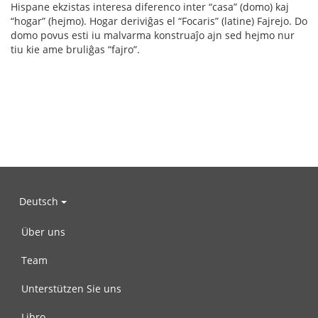
Hispane ekzistas interesa diferenco inter “casa” (domo) kaj
“hogar” (hejmo). Hogar deriviĝas el “Focaris” (latine) Fajrejo. Do
domo povus esti iu malvarma konstruaĵo ajn sed hejmo nur
tiu kie ame bruliĝas “fajro”.
Deutsch
Über uns
Team
Unterstützen Sie uns
Libro