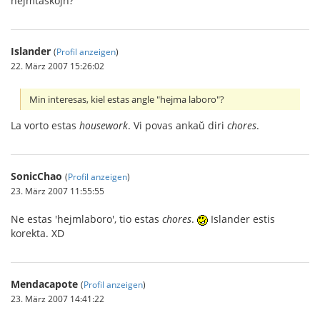
hejmtaskojn?“
Islander
(
Profil anzeigen
)
22. März 2007 15:26:02
Min interesas, kiel estas angle "hejma laboro"?
La vorto estas
housework
. Vi povas ankaŭ diri
chores
.
SonicChao
(
Profil anzeigen
)
23. März 2007 11:55:55
Ne estas 'hejmlaboro', tio estas
chores
.
Islander estis
korekta. XD
Mendacapote
(
Profil anzeigen
)
23. März 2007 14:41:22