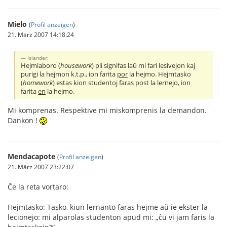
Mielo
(
Profil anzeigen
)
21. März 2007 14:18:24
Islander:
Hejmlaboro (
housework
) pli signifas laŭ mi fari lesivejon kaj
purigi la hejmon k.t.p., ion farita
por
la hejmo. Hejmtasko
(
homework
) estas kion studentoj faras post la lernejo, ion
farita
en
la hejmo.
Mi komprenas. Respektive mi miskomprenis la demandon.
Dankon !
Mendacapote
(
Profil anzeigen
)
21. März 2007 23:22:07
Ĉe la reta vortaro:
Hejmtasko: Tasko, kiun lernanto faras hejme aŭ ie ekster la
lecionejo: mi alparolas studenton apud mi: „ĉu vi jam faris la