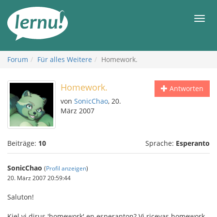
Zum
Inhalt
Men
Forum
Für alles Weitere
Homework.
Homework.
Antworten
von
SonicChao
, 20.
März 2007
Beiträge:
10
Sprache:
Esperanto
SonicChao
(
Profil anzeigen
)
20. März 2007 20:59:44
Saluton!
Kiel vi dirus 'homework' en esperanton? Vi ricevas homework-