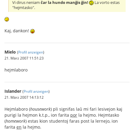
Vi dirus neniam
ĉar la hundo manĝis ĝin!
La vorto estas
"hejmtasko".
Kaj, dankon!
Mielo
(
Profil anzeigen
)
21. März 2007 11:51:23
hejmlaboro
Islander
(
Profil anzeigen
)
21. März 2007 14:13:12
Hejmlaboro (
housework
) pli signifas laŭ mi fari lesivejon kaj
purigi la hejmon k.t.p., ion farita
por
la hejmo. Hejmtasko
(
homework
) estas kion studentoj faras post la lernejo, ion
farita
en
la hejmo.