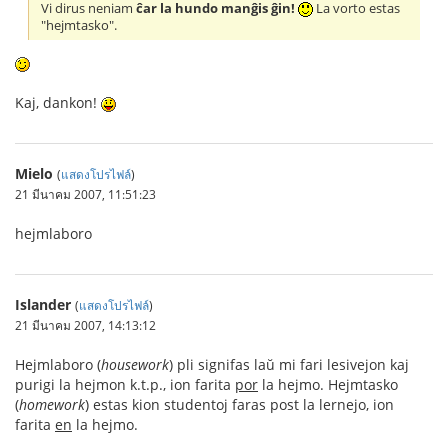
Vi dirus neniam
ĉar la hundo manĝis ĝin!
La vorto estas
"hejmtasko".
Kaj, dankon!
Mielo
(
แสดงโปรไฟล์
)
21 มีนาคม 2007, 11:51:23
hejmlaboro
Islander
(
แสดงโปรไฟล์
)
21 มีนาคม 2007, 14:13:12
Hejmlaboro (
housework
) pli signifas laŭ mi fari lesivejon kaj
purigi la hejmon k.t.p., ion farita
por
la hejmo. Hejmtasko
(
homework
) estas kion studentoj faras post la lernejo, ion
farita
en
la hejmo.