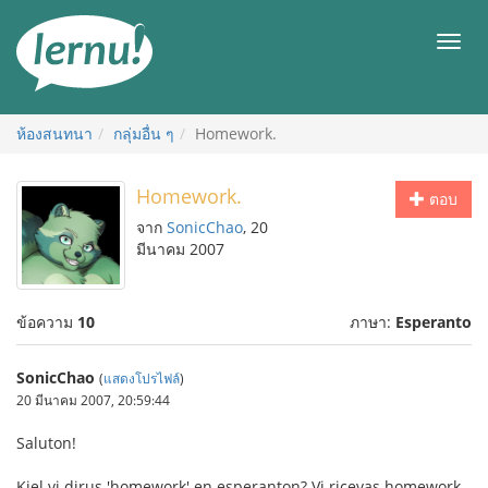
ไป
ยัง
เมนู
สารบัญ
ห้องสนทนา
กลุ่มอื่น ๆ
Homework.
Homework.
ตอบ
จาก
SonicChao
, 20
มีนาคม 2007
ข้อความ
10
ภาษา:
Esperanto
SonicChao
(
แสดงโปรไฟล์
)
20 มีนาคม 2007, 20:59:44
Saluton!
Kiel vi dirus 'homework' en esperanton? Vi ricevas homework-