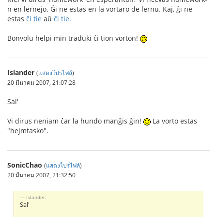
n en lernejo. Ĝi ne estas en la vortaro de lernu. Kaj, ĝi ne
estas
ĉi tie
aŭ
ĉi tie.
Bonvolu helpi min traduki ĉi tion vorton!
Islander
(
แสดงโปรไฟล์
)
20 มีนาคม 2007, 21:07:28
Sal'
Vi dirus neniam ĉar la hundo manĝis ĝin!
La vorto estas
"hejmtasko".
SonicChao
(
แสดงโปรไฟล์
)
20 มีนาคม 2007, 21:32:50
Islander:
Sal'