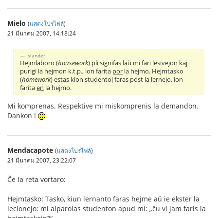
Mielo
(
แสดงโปรไฟล์
)
21 มีนาคม 2007, 14:18:24
Islander:
Hejmlaboro (
housework
) pli signifas laŭ mi fari lesivejon kaj
purigi la hejmon k.t.p., ion farita
por
la hejmo. Hejmtasko
(
homework
) estas kion studentoj faras post la lernejo, ion
farita
en
la hejmo.
Mi komprenas. Respektive mi miskomprenis la demandon.
Dankon !
Mendacapote
(
แสดงโปรไฟล์
)
21 มีนาคม 2007, 23:22:07
Ĉe la reta vortaro:
Hejmtasko: Tasko, kiun lernanto faras hejme aŭ ie ekster la
lecionejo: mi alparolas studenton apud mi: „ĉu vi jam faris la