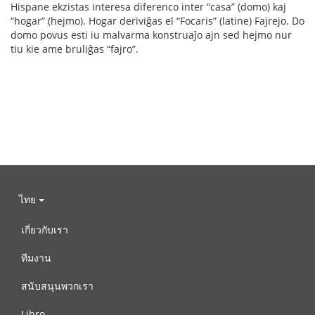
Hispane ekzistas interesa diferenco inter “casa” (domo) kaj
“hogar” (hejmo). Hogar deriviĝas el “Focaris” (latine) Fajrejo. Do
domo povus esti iu malvarma konstruaĵo ajn sed hejmo nur
tiu kie ame bruliĝas “fajro”.
ไทย
เกี่ยวกับเรา
ทีมงาน
สนับสนุนพวกเรา
Libro