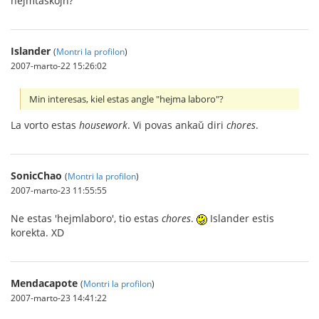
hejmtaskojn?“
Islander
(
Montri la profilon
)
2007-marto-22 15:26:02
Min interesas, kiel estas angle "hejma laboro"?
La vorto estas
housework
. Vi povas ankaŭ diri
chores
.
SonicChao
(
Montri la profilon
)
2007-marto-23 11:55:55
Ne estas 'hejmlaboro', tio estas
chores
.
Islander estis
korekta. XD
Mendacapote
(
Montri la profilon
)
2007-marto-23 14:41:22