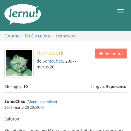
Al
la
Men
enhavo
Forumo
Pri ĉio cetera
Homework.
Homework.
Respondi
de
SonicChao
, 2007-
marto-20
Mesaĝoj:
10
Lingvo:
Esperanto
SonicChao
(
Montri la profilon
)
2007-marto-20 20:59:44
Saluton!
Kiel vi dirus 'homework' en esperanton? Vi ricevas homework-