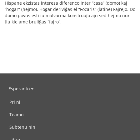
Hispane ekzistas interesa diferenco inter “casa” (domo) kaj
“hogar” (hejmo). Hogar deriviĝas el “Focaris” (latine) Fajrejo. Do
domo povus esti iu malvarma konstruaĵo ajn sed hejmo nur
tiu kie ame bruliĝas “fajro”.
Esperanto
Pri ni
Teamo
Subtenu nin
Libro