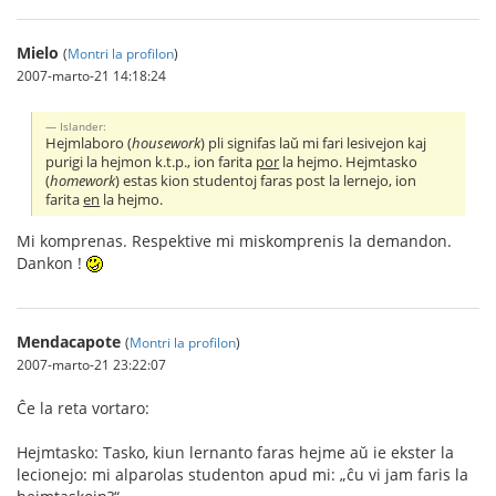
Mielo
(
Montri la profilon
)
2007-marto-21 14:18:24
Islander:
Hejmlaboro (
housework
) pli signifas laŭ mi fari lesivejon kaj
purigi la hejmon k.t.p., ion farita
por
la hejmo. Hejmtasko
(
homework
) estas kion studentoj faras post la lernejo, ion
farita
en
la hejmo.
Mi komprenas. Respektive mi miskomprenis la demandon.
Dankon !
Mendacapote
(
Montri la profilon
)
2007-marto-21 23:22:07
Ĉe la reta vortaro:
Hejmtasko: Tasko, kiun lernanto faras hejme aŭ ie ekster la
lecionejo: mi alparolas studenton apud mi: „ĉu vi jam faris la