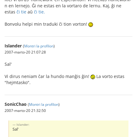
n en lernejo. Ĝi ne estas en la vortaro de lernu. Kaj, ĝi ne
estas
ĉi tie
aŭ
ĉi tie.
Bonvolu helpi min traduki ĉi tion vorton!
Islander
(
Montri la profilon
)
2007-marto-20 21:07:28
Sal'
Vi dirus neniam ĉar la hundo manĝis ĝin!
La vorto estas
"hejmtasko".
SonicChao
(
Montri la profilon
)
2007-marto-20 21:32:50
Islander:
Sal'