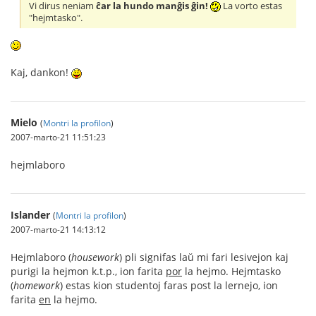
Vi dirus neniam
ĉar la hundo manĝis ĝin!
La vorto estas
"hejmtasko".
Kaj, dankon!
Mielo
(
Montri la profilon
)
2007-marto-21 11:51:23
hejmlaboro
Islander
(
Montri la profilon
)
2007-marto-21 14:13:12
Hejmlaboro (
housework
) pli signifas laŭ mi fari lesivejon kaj
purigi la hejmon k.t.p., ion farita
por
la hejmo. Hejmtasko
(
homework
) estas kion studentoj faras post la lernejo, ion
farita
en
la hejmo.